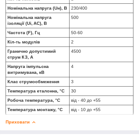
Номінальна напруга (Uн), В
230/400
Номінальна напруга
500
ізоляції (Ui, AC), В
Частота (F), Гц
50-60
Кіл-ть модулів
2
Гранично допустимий
4500
струм КЗ, А
Напруга імпульсна
4
витримувана, кВ
Клас струмообмеження
3
Температура еталонна, °C
30
Робоча температура, °C
від - 40 до +55
Температура монтажу, °C
від - 10 до +55
Приховати