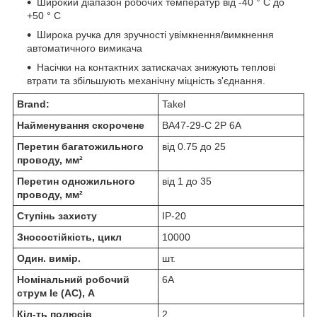
Широкий діапазон робочих температур від -40 ° С до
+50 ° С
Широка ручка для зручності увімкнення/вимкнення
автоматичного вимикача
Насічки на контактних затискачах знижують теплові
втрати та збільшують механічну міцність з'єднання.
Brand:
Takel
Найменування скорочене
ВА47-29-С 2Р 6А
Перетин багатожильного
від 0.75 до 25
проводу, мм²
Перетин одножильного
від 1 до 35
проводу, мм²
Ступінь захисту
IP-20
Зносостійкість, цикл
10000
Один. вимір.
шт.
Номінальний робочий
6А
струм Ie (AC), А
Кіл-ть полюсів
2