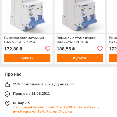
Вимикач автоматичний
Вимикач автоматичний
Вими
ВА47-29-С 2Р 25А
ВА47-29-С 2Р 40А
ВА47
172,80
188,55
172
₴
₴
Купити
Купити
Про нас
95% позитивних з 267 відгуків за рік
Працює з 11.08.2011
м. Харків
т. ц ,, Барабашово ,, маг. 21-01-286 Електротехнік,
вул.Раєвської 19А, Харків, Україна