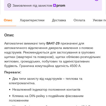
Замовлення під захистом
Опис
Характеристики
Доставка
Оплата
Умови п
Опис
Автоматичні вимикачі типу
ВА47-29
призначені для
автоматичного відключення джерела живлення з появою
надструмів. Рекомендуються для застосування в групових
щитках (квартирні та поверхові), щитах обліково-розподільчих
житлових, громадських, побутових та адміністративних
будівель. Гранична комутаційна здатність 4500 А.
Переваги:
Два типи захисту від надструмів – теплова та
електромагнітна.
Незалежний індикатор положення контактів
Клямка на DIN-рейку з подвійним фіксованим
положенням