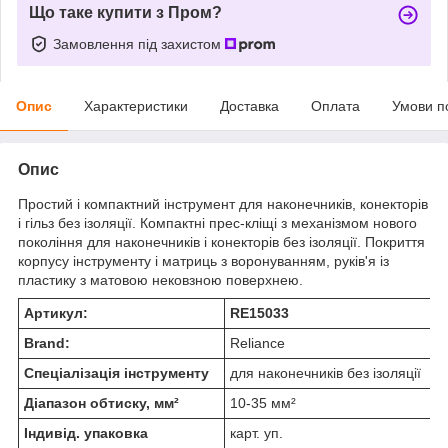
Що таке купити з Пром?
Замовлення під захистом
Опис
Характеристики
Доставка
Оплата
Умови п
Опис
Простий і компактний інструмент для наконечників, конекторів
і гільз без ізоляції. Компактні прес-кліщі з механізмом нового
покоління для наконечників і конекторів без ізоляції. Покриття
корпусу інструменту і матриць з воронуванням, руків'я із
пластику з матовою нековзною поверхнею.
Артикул:
RE15033
Brand:
Reliance
Спеціалізація інструменту
для наконечників без ізоляції
Діапазон обтиску, мм²
10-35 мм²
Індивід. упаковка
карт. уп.