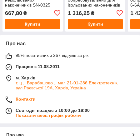
наконечників SN-0325
ізольованих наконечників
6-6A
(0,5–2,5 мм²), кримпер
REL 20025 0,5–2,5 мм²
нако
667,80
1 316,25
1 4
₴
₴
Купити
Купити
Про нас
95% позитивних з 267 відгуків за рік
Працює з 11.08.2011
м. Харків
т. ц ,, Барабашово ,, маг. 21-01-286 Електротехнік,
вул.Раєвської 19А, Харків, Україна
Контакти
Сьогодні працює з 10:00 до 16:00
Показати весь графік роботи
Про нас