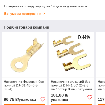
Повернення товару впродовж 14 днів за домовленістю
Всі умови повернення
Подібні товари компанії
Наконечник кільцевий без
Наконечник вилковий без
Нако
ізоляції DJ431 4В (0,5-
ізоляції DJ441 8C (2–2.5
ізол
0,8/4)
мм² / отвір 8 мм) латунний
мм² 
181,80
₴/
96,75
117
₴/упаковка
упаковка