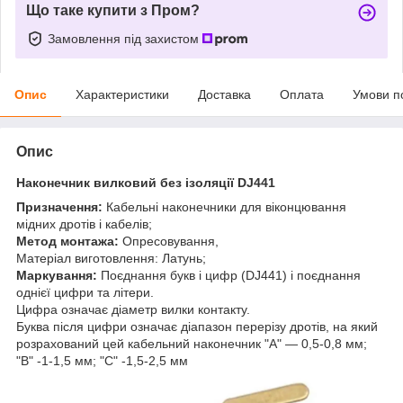
Що таке купити з Пром?
Замовлення під захистом
Опис
Характеристики
Доставка
Оплата
Умови п
Опис
Наконечник вилковий без ізоляції DJ441
Призначення:
Кабельні наконечники для віконцювання
мідних дротів і кабелів;
Метод монтажа:
Опресовування,
Матеріал виготовлення: Латунь;
Маркування:
Поєднання букв і цифр (DJ441) і поєднання
однієї цифри та літери.
Цифра означає діаметр вилки контакту.
Буква після цифри означає діапазон перерізу дротів, на який
розрахований цей кабельний наконечник "А" — 0,5-0,8 мм;
"В" -1-1,5 мм; "С" -1,5-2,5 мм