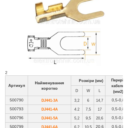
2
Переріз
Розміри (мм)
Найменування
Артикул
кабелю
коротко
D
W
L
(мм2)
500790
0
,5-0,8
DJ441-3А
3,2
6
14,7
500793
0
,5-0,8
DJ441-4А
4.2
7,5
17
500796
0
,5-0,8
DJ441-5А
5,2
9,5
20,6
500799
20,6
0
,5-0,8
DJ441-6А
6,2
10,5