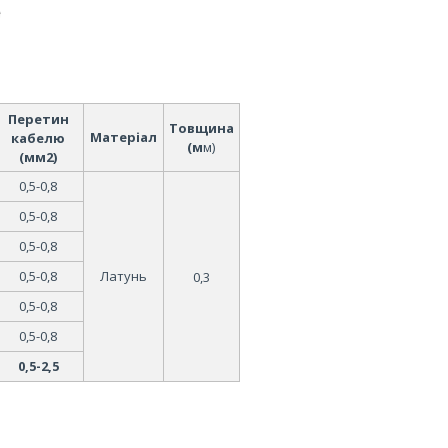
Перетин
Товщина
М
атеріал
кабелю
(м
м)
(мм2)
0
,5-0,8
0
,5-0,8
0
,5-0,8
0
,5-0,8
Латунь
0,3
0
,5-0,8
0
,5-0,8
0
,5-2,5