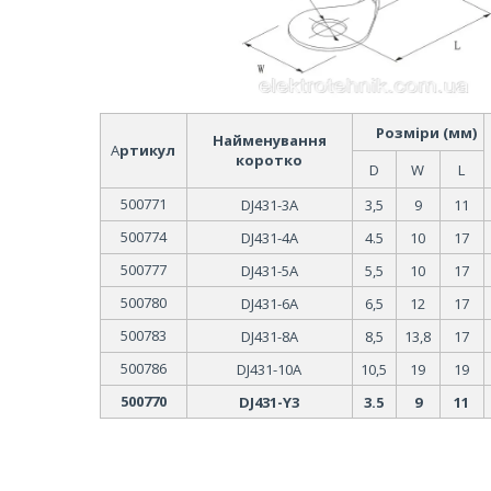
Розміри (мм)
Найменування
А
ртикул
коротко
D
W
L
500771
DJ431-3А
3,5
9
11
500774
DJ431-4А
4.5
10
17
500777
DJ431-5А
5,5
10
17
500780
DJ431-6А
6,5
12
17
500783
DJ431-8А
8,5
13,8
17
500786
DJ431-10А
10,5
19
19
500770
DJ431-Y3
3.5
9
11