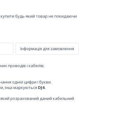
е купити будь-який товар не покидаючи
Інформація для замовлення
их проводів і кабелів;
нання однієї цифри і букви.
би, інші маркуються
DJ4.
а який розрахований даний кабельний