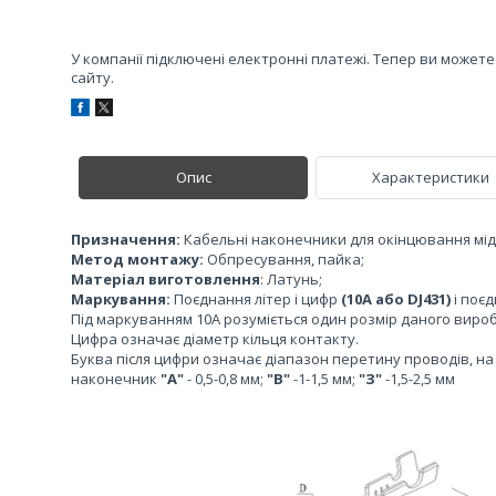
У компанії підключені електронні платежі. Тепер ви может
сайту.
Опис
Характеристики
Призначення:
Кабельні наконечники для окінцювання мідн
Метод монтажу:
Обпресування, пайка;
Матеріал виготовлення
: Латунь;
Маркування:
Поєднання літер і цифр
(10А або DJ431)
і поєд
Під маркуванням 10А розуміється один розмір даного виро
Цифра означає діаметр кільця контакту.
Буква після цифри означає діапазон перетину проводів, н
наконечник
"А"
- 0,5-0,8 мм;
"В"
-1-1,5 мм;
"З"
-1,5-2,5 мм