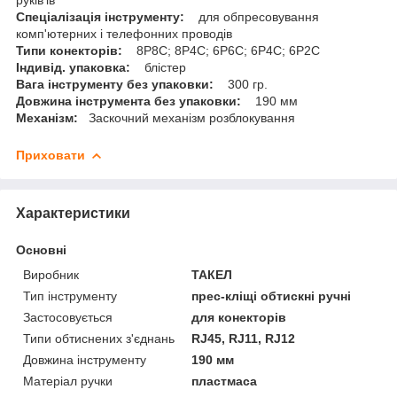
Спеціалізація інструменту:
для обпресовування
комп'ютерних і телефонних проводів
Типи конекторів:
8P8C; 8P4C; 6P6C; 6P4C; 6P2C
Індивід. упаковка:
блістер
Вага інструменту без упаковки:
300 гр.
Довжина інструмента без упаковки:
190 мм
Механізм:
Заскочний механізм розблокування
Приховати
Характеристики
Основні
Виробник
ТАКЕЛ
Тип інструменту
прес-кліщі обтискні ручні
Застосовується
для конекторів
Типи обтиснених з'єднань
RJ45, RJ11, RJ12
Довжина інструменту
190 мм
Матеріал ручки
пластмаса