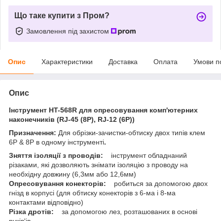
Що таке купити з Пром?
Замовлення під захистом
Опис
Характеристики
Доставка
Оплата
Умови п
Опис
Інструмент HT-568R для опресовування комп'ютерних
наконечників (RJ-45 (8P), RJ-12 (6P))
Призначення:
Для обрізки-зачистки-обтиску двох типів клем
6P & 8P в одному інструменті
.
Зняття ізоляції з проводів:
інструмент обладнаний
різаками, які дозволяють знімати ізоляцію з проводу на
необхідну довжину (6,3мм або 12,6мм)
Опресовування конекторів:
робиться за допомогою двох
гнізд в корпусі (для обтиску конекторів з 6-ма і 8-ма
контактами відповідно)
Різка дротів:
за допомогою лез, розташованих в основі
руків'ів