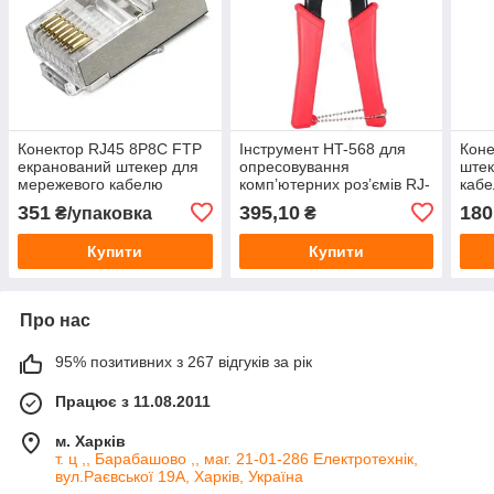
Конектор RJ45 8P8C FTP
Інструмент HT-568 для
Коне
екранований штекер для
опресовування
штек
мережевого кабелю
комп’ютерних роз’ємів RJ-
кабе
Ethernet LAN
45 (8P) та RJ-12 (6P)
обж
351
395,10
180
₴/упаковка
₴
Купити
Купити
Про нас
95% позитивних з 267 відгуків за рік
Працює з 11.08.2011
м. Харків
т. ц ,, Барабашово ,, маг. 21-01-286 Електротехнік,
вул.Раєвської 19А, Харків, Україна