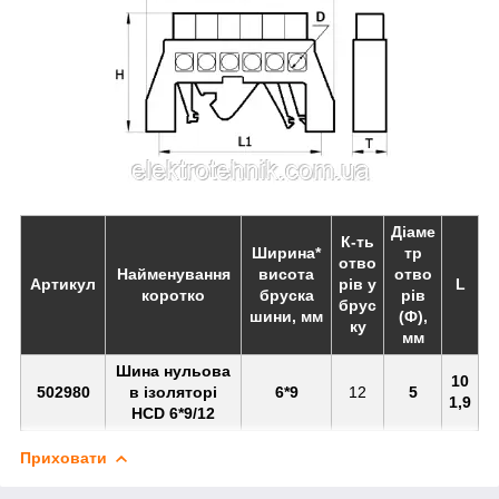
Діаме
К-ть
Ширина*
тр
отво
Найменування
висота
отво
Артикул
рів у
L
L
коротко
бруска
рів
брус
шини, мм
(Ф),
ку
мм
Шина нульова
10
9
502980
в ізоляторі
6*9
12
5
1,9
HCD 6*9/12
Приховати