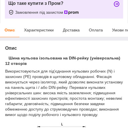
Що таке купити з Пром?
Замовлення під захистом
Опис
Характеристики
Доставка
Оплата
Умови п
Опис
Шина нульова ізольована на DIN-рейку (універсальна)
12 отворів
Використовуються для під'єднання нульових робочих (N) і
захисних (PE) проводів в щитовому обладнанні. Фіксація
виконується через ізолятор, який дозволяє виконати установку
на панель щита і / або DIN-рейку. Переваги нульових
універсальних шин: висока якість заземлення; підвищення
ефективності захисних пристроїв; простота монтажу; невеликі
габарити; довговічність; підвищення безпеки завдяки
обмеженню доступу до струмоведучих проводах; виконання
вимог щодо поділу робочого і нульового проводу.