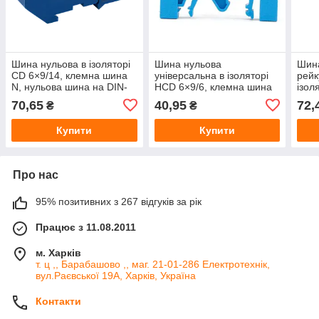
Шина нульова в ізоляторі
Шина нульова
Шина
CD 6×9/14, клемна шина
універсальна в ізоляторі
рейк
N, нульова шина на DIN-
HCD 6×9/6, клемна шина
ізол
рейку
N, розподільча шина на
N P
70,65
40,95
72,
₴
₴
DIN-рейку
Купити
Купити
Про нас
95% позитивних з 267 відгуків за рік
Працює з 11.08.2011
м. Харків
т. ц ,, Барабашово ,, маг. 21-01-286 Електротехнік,
вул.Раєвської 19А, Харків, Україна
Контакти