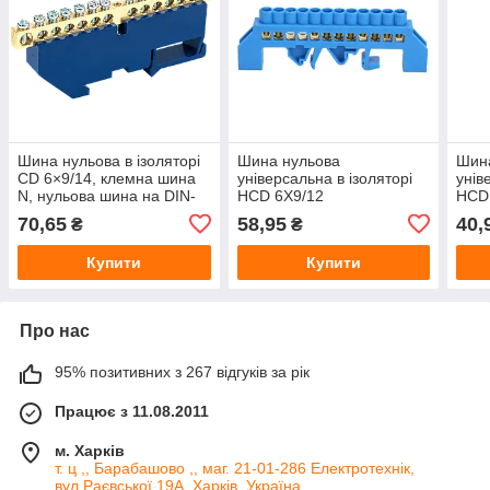
Шина нульова в ізоляторі
Шина нульова
Шин
CD 6×9/14, клемна шина
універсальна в ізоляторі
унів
N, нульова шина на DIN-
HCD 6Х9/12
HCD 
рейку
N, р
70,65
58,95
40,
₴
₴
DIN-
Купити
Купити
Про нас
95% позитивних з 267 відгуків за рік
Працює з 11.08.2011
м. Харків
т. ц ,, Барабашово ,, маг. 21-01-286 Електротехнік,
вул.Раєвської 19А, Харків, Україна