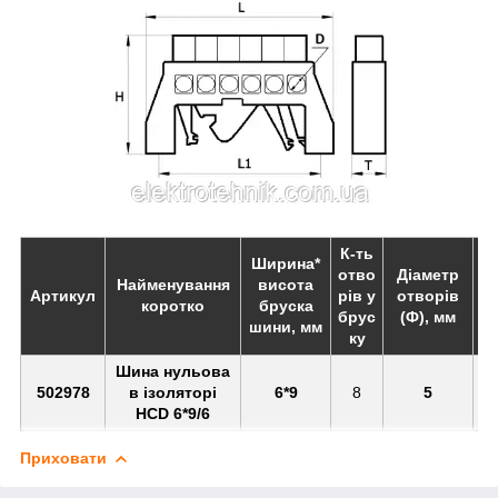
К-ть
Ширина*
отво
Діаметр
Найменування
висота
Артикул
рів у
отворів
коротко
бруска
брус
(Ф), мм
шини, мм
ку
Шина нульова
502978
в ізоляторі
6*9
8
5
7
HCD 6*9/6
Приховати