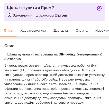
Що таке купити з Пром?
Замовлення під захистом
Опис
Характеристики
Доставка
Оплата
Умови п
Опис
Шина нульова ізольована на DIN-рейку (універсальна)
8 отворів
Використовуються для під'єднання нульових робочих (N) і
захисних (PE) проводів в щитовому обладнанні. Фіксація
виконується через ізолятор, який дозволяє виконати установку
на панель щита і / або DIN-рейку. Переваги нульових
універсальних шин: висока якість заземлення; підвищення
ефективності захисних пристроїв; простота монтажу; невеликі
габарити; довговічність; підвищення безпеки завдяки
обмеженню доступу до струмоведучих проводах; виконання
вимог щодо поділу робочого і нульового проводу.