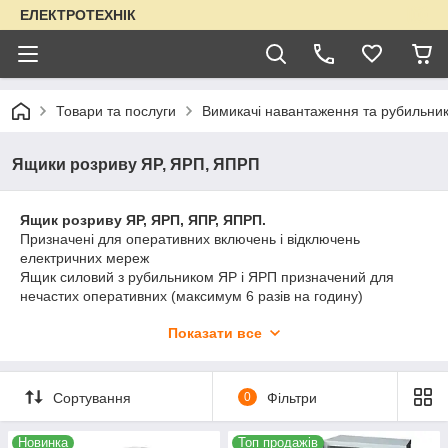
ЕЛЕКТРОТЕХНІК
Товари та послуги
Вимикачі навантаження та рубильни
Ящики розриву ЯР, ЯРП, ЯПРП
Ящик розриву ЯР, ЯРП, ЯПР, ЯПРП.
Призначені для оперативних включень і відключень
електричних мереж
Ящик силовий з рубильником ЯР і ЯРП призначений для
нечастих оперативних (максимум 6 разів на годину)
комутацій в ланцюгах напругою 220 і 380 Вольт трифазного
Показати все
змінного струму частотою 50 Гц з глухозаземленою
нейтраллю, а також для нечастих оперативних ручних
перемикань між основним і резервним вводами в ланцюгах з
напругою 220 і 380 Вольт трифазного змінного струму
Сортування
0
Фільтри
частотою 50 Гц з глухозаземленою нейтраллю.
Ящики силові ЯРП і ЯПРП призначені для протекції відходять
Новинка
Топ продажів