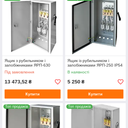
електричних ліній від перевантажень і струмів короткого
замикання.
Ящик з рубильником і
Ящик із рубильником і
запобіжниками ЯРП-630
запобіжниками ЯРП-250 IP54
Під замовлення
В наявності
13 473,52
5 250
₴
₴
Купити
Купити
Топ продажів
Топ продажів