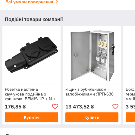
Всі умови повернення
Подібні товари компанії
Розетка настінна
Ящик з рубильником і
Бокс
каучукова подвійна з
запобіжниками ЯРП-630
герм
кришкою. BEMIS 1P + N +
мм I
E 220-250В 16А каучукова
елек
176,85
13 473,52
3 5
₴
₴
IP54,BK1-1402-3612
для 
та а
Купити
Купити