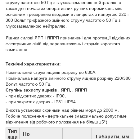
струму частотою 50 Гц з глухозаземленою нейтраллю, а
також для нечастих оперативних ручних перемикань між
основним і резервним вводами в ланцюгах з напругою 220 і
380 Вольт трифазного змінного струму частотою 50 Гц з
глухозаземленою нейтраллю.
Ящики силові ЯРП і ЯПРП призначені для протекції відхідних
електричних ліній від перевантажень і струмів короткого
замикання.
Технічні характеристики:
Номінальний струм ящиків розриву до 630А.
Номінальна напруга змінного струму ящиків розриву 220/380
Вольт, частотою 50 Гц.
Ступінь захисту ящиків , ЯРП, , ЯПРП
- при відкритих дверях - IP00,
- при закритих дверях - IP31 і IP54.
Висота установки скриньки над рівнем моря до 2000 м.
Робоче положення - вертикальне (максимально допустиме
відхилення від робочого положення не більш ±5°).
Тип
Но
Габарити, мм
ящи