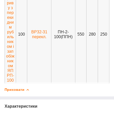
рив
у з
пер
еки
дни
м
руб
ВР32-31
ПН-2-
100
550
280
250
иль
перекл.
100(ППН)
ник
ом і
зап
обіж
ник
ом
ЯП
РП-
100
Приховати
Характеристики