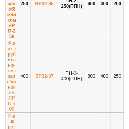
ПН-2-
зап
250
ВР32-35
600
400
200
250(ППН)
обі
жни
ком
ЯР
П-2
50
Ящ
ик з
руб
иль
ник
ом і
ПН-2-
зап
400
ВР32-37
800
400
250
400(ППН)
обіж
ник
ом
ЯР
П-4
00
Ящ
ик
роз