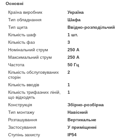
Основні
Країна виробник
Україна
Тип обладнання
Шафа
Тип щита
Ввідно-розподільчий
Кількість шаф
1 шт.
Кількість фаз
3
Номінальний струм
250 А
Максимальний струм
250 А
Частота
50 Гц
Кількість обслуговуваних
2
сторін
Кількість вводів
1
Кількість трифазних ліній,
1
що відходять
Конструкція
Збірно-розбірна
Тип монтажу
Навісний
Розташування
Вертикальне
Застосування
У приміщенні
Ступінь захисту
IP54