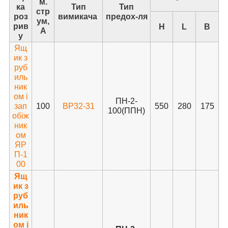
м.
ка
Тип
Тип
стр
роз
вимикача
предох-ля
ум,
рив
H
L
B
А
у
Ящ
ик з
руб
иль
ник
ом і
ПН-2-
зап
100
ВР32-31
550
280
175
100(ППН)
обіж
ник
ом
ЯР
П-1
00
Ящ
ик з
руб
иль
ник
ом і