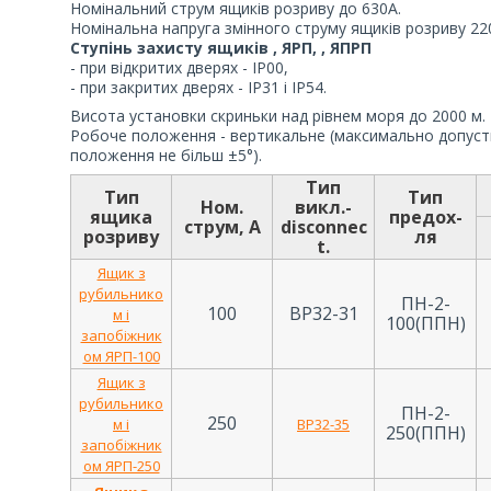
Номінальний струм ящиків розриву до 630А.
Номінальна напруга змінного струму ящиків розриву 22
Ступінь захисту ящиків , ЯРП, , ЯПРП
- при відкритих дверях - IP00,
- при закритих дверях - IP31 і IP54.
Висота установки скриньки над рівнем моря до 2000 м.
Робоче положення - вертикальне (максимально допуст
положення не більш ±5°).
Тип
Тип
Тип
Ном.
викл.-
ящика
предох-
струм, А
disconnec
розриву
ля
t.
Ящик з
рубильнико
ПН-2-
100
ВР32-31
м і
100(ППН)
запобіжник
ом ЯРП-100
Ящик з
рубильнико
ПН-2-
250
м і
ВР32-35
250(ППН)
запобіжник
ом ЯРП-250