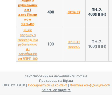
Ящик з
рубильник
ПН-2-
ом і
400
ВР32-37
400(ППН)
запобіжни
ком
ЯРП-400
Ящик
розриву з
перекидним
ПН-2-
ВР32-31
100
рубильнико
100(ППН)
перекл.
м і
запобіжник
ом ЯПРП-100
Prom.ua
Сайт створений на маркетплейсі
Продавець на Bigl.ua
ЕЛЕКТРОТЕХНІК |
Поскаржитися на контент
|
Політика конфіденційності
Select Language
▼