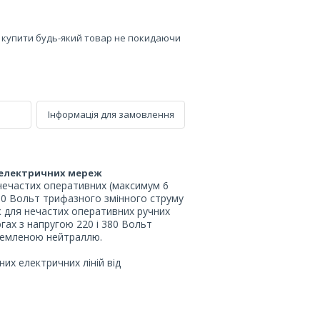
е купити будь-який товар не покидаючи
Інформація для замовлення
 електричних мереж
нечастих оперативних (максимум 6
380 Вольт трифазного змінного струму
 для нечастих оперативних ручних
ах з напругою 220 і 380 Вольт
земленою нейтраллю.
них електричних ліній від