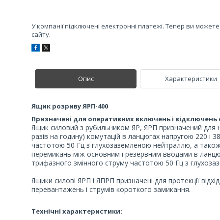
У компанії підключені електронні платежі. Тепер ви может
сайту.
Опис
Характеристики
Ящик розриву ЯРП-400
Призначені для оперативних включень і відключень
Ящик силовий з рубильником ЯР, ЯРП призначений для 
разів на годину) комутацій в ланцюгах напругою 220 і 
частотою 50 Гц з глухозаземленою нейтраллю, а також
перемикань між основним і резервним вводами в ланцюг
трифазного змінного струму частотою 50 Гц з глухоза
Ящики силові ЯРП і ЯПРП призначені для протекції відхід
перевантажень і струмів короткого замикання.
Технічні характеристики: