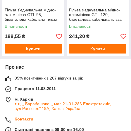
Гільза з'єднувальна мідно-
Гільза з'єднувальна мідно-
алюмінієва GTL 95,
алюмінієва GTL 120,
біметалева кабельна гільза
біметалева кабельна гільза
95 мм² для з'єднання мідного
120 мм² для з'єднання
В наявності
В наявності
та алюмінієвого кабелю під
мідного та алюмінієвого
оп
кабелю під
188,55
241,20
₴
₴
Купити
Купити
Про нас
95% позитивних з 267 відгуків за рік
Працює з 11.08.2011
м. Харків
т. ц ,, Барабашово ,, маг. 21-01-286 Електротехнік,
вул.Раєвської 19А, Харків, Україна
Контакти
Сьогодні працює з 09:00 до 16:00