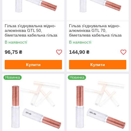
Гільза з'єднувальна мідно-
Гільза з'єднувальна мідно-
алюмінієва GTL 50,
алюмінієва GTL 70,
біметалева кабельна гільза
біметалева кабельна гільза
50 мм² для з'єднання мідного
70 мм² для з'єднання мідного
В наявності
В наявності
та алюмінієвого кабелю під
та алюмінієвого кабелю під
оп
оп
96,75
144,90
₴
₴
Купити
Купити
Новинка
Новинка