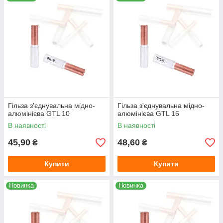
Гільза сполучна GTL складається з мідної і алюмінієвої
частин, які з'єднані між собою методом контактного
зварювання, що забезпечує гарний контакт між двома
металами.
Увага: мідна частина гільзи розрахована для мідного дроту
перетином на один номінал менше ніж алюмінієвий дріт, для
якого розрахована алюмінієва частина.
Гільза з'єднувальна мідно-
Гільза з'єднувальна мідно-
алюмінієва GTL 10
алюмінієва GTL 16
В наявності
В наявності
45,90
48,60
₴
₴
Купити
Купити
Новинка
Новинка