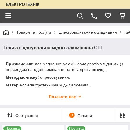
ЕЛЕКТРОТЕХНІК
Товари та послуги
Електромонтажне обладнання
Ка
Гільза з'єднувальна мідно-алюмінієва GTL
Призначення:
для з'єднання алюмінієвих дротів з мідними (з
переходом на один номінал перетину дроту нижче).
Метод монтажу:
опресовування.
Матеріал:
електротехнічна мідь / алюміній.
Температури експлуатації:
від -40 до + 80 С°.
Показати все
Напруга номінальна:
до 10кВ.
Одиниця виміру (мінімальна норма відвантаження) - 1шт.
Сортування
0
Фільтри
Сертифікація в Україні: сертифікат № UA.PS.000412-19.
Гільзи мідно-алюмінієві сертифіковані згідно вимог ДСТУ
EN60947-1 діє до: 2017
Новинка
Новинка