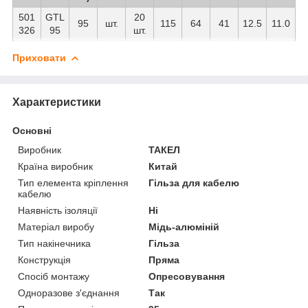
501
GTL
20
95
шт.
115
64
41
12.5
11.0
326
95
шт.
Приховати
Характеристики
Основні
Виробник
ТАКЕЛ
Країна виробник
Китай
Тип елемента кріплення
Гільза для кабелю
кабелю
Наявність ізоляції
Ні
Матеріал виробу
Мідь-алюміній
Тип накінечника
Гільза
Конструкція
Пряма
Спосіб монтажу
Опресовування
Одноразове з'єднання
Так