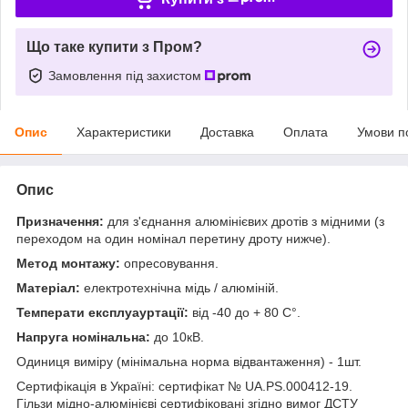
Що таке купити з Пром?
Замовлення під захистом
Опис
Характеристики
Доставка
Оплата
Умови п
Опис
Призначення:
для з'єднання алюмінієвих дротів з мідними (з
переходом на один номінал перетину дроту нижче).
Метод монтажу:
опресовування.
Матеріал:
електротехнічна мідь / алюміній.
Температи експлуауртації:
від -40 до + 80 С°.
Напруга номінальна:
до 10кВ.
Одиниця виміру (мінімальна норма відвантаження) - 1шт.
Сертифікація в Україні: сертифікат № UA.PS.000412-19.
Гільзи мідно-алюмінієві сертифіковані згідно вимог ДСТУ