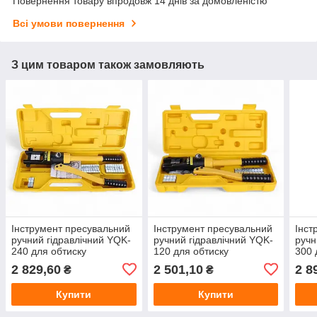
Повернення товару впродовж 14 днів за домовленістю
Всі умови повернення
З цим товаром також замовляють
Інструмент пресувальний
Інструмент пресувальний
Інст
ручний гідравлічний YQK-
ручний гідравлічний YQK-
ручн
240 для обтиску
120 для обтиску
300 
кабельних наконечників
кабельних наконечників
кабе
2 829,60
2 501,10
2 8
₴
₴
16–240 мм²
10–120 мм²
16–
Купити
Купити