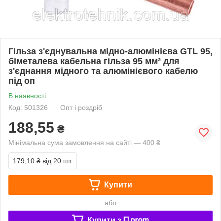
Гільза з'єднувальна мідно-алюмінієва GTL 95,
біметалева кабельна гільза 95 мм² для
з'єднання мідного та алюмінієвого кабелю
під оп
В наявності
Код: 501326
Опт і роздріб
188,55
₴
Мінімальна сума замовлення на сайті — 400 ₴
179,10 ₴
від 20 шт.
Купити
або
Купити з