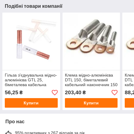
Подібні товари компанії
Гільза з'єднувальна мідно-
Клема мідно-алюмінієва
Клем
алюмінієва GTL 25,
DTL 150, біметалевий
DTL 
біметалева кабельна
кабельний наконечник 150
кабе
гільза 25 мм² для
мм², наконечник для
мм²,
56,25
203,40
88,
₴
₴
з'єднання мідного та
з'єднання алюмінієвого та
з'єд
алюмінієвого кабелю під
мідного кабелю
мідн
Купити
Купити
оп
Про нас
95% позитивних з 267 відгуків за рік