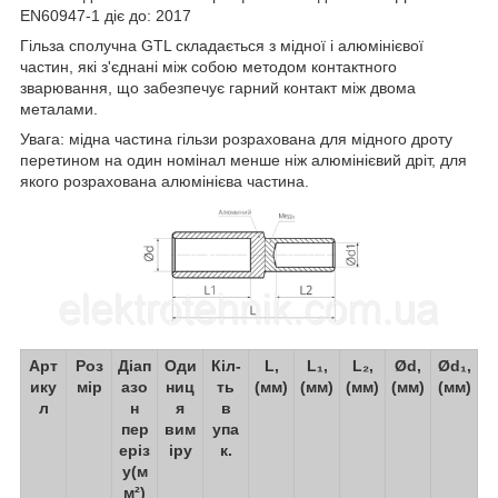
EN60947-1 діє до: 2017
Гільза сполучна GTL складається з мідної і алюмінієвої
частин, які з'єднані між собою методом контактного
зварювання, що забезпечує гарний контакт між двома
металами.
Увага: мідна частина гільзи розрахована для мідного дроту
перетином на один номінал менше ніж алюмінієвий дріт, для
якого розрахована алюмінієва частина.
Арт
Роз
Діап
Оди
Кіл-
L,
L₁,
L₂,
Ød,
Ød₁,
ику
мір
азо
ниц
ть
(мм)
(мм)
(мм)
(мм)
(мм)
л
н
я
в
пер
вим
упа
еріз
іру
к.
у(м
м²)