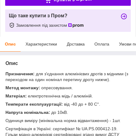
Що таке купити з Пром?
Замовлення під захистом
Опис
Характеристики
Доставка
Оплата
Умови п
Опис
Призначення:
для з'єднання алюмінієвих дротів з мідними (з
переходом на один номінал перетину дроту нижче).
Метод монтажу:
опресовування.
Матеріал:
електротехнічна мідь / алюміній.
Температи експлуауртації:
від -40 до + 80 С°.
Напруга номінальна:
до 10кВ.
Одиниця виміру (мінімальна норма відвантаження) - 1шт.
Сертифікація в Україні: сертифікат № UA.PS.000412-19.
Гільзи мідно-алюмінієві сертифіковані згідно вимог ДСТУ