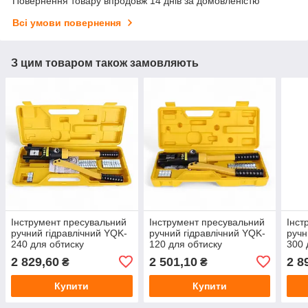
Повернення товару впродовж 14 днів за домовленістю
Всі умови повернення
З цим товаром також замовляють
Інструмент пресувальний
Інструмент пресувальний
Інст
ручний гідравлічний YQK-
ручний гідравлічний YQK-
ручн
240 для обтиску
120 для обтиску
300 
кабельних наконечників
кабельних наконечників
кабе
2 829,60
2 501,10
2 8
₴
₴
16–240 мм²
10–120 мм²
16–
Купити
Купити