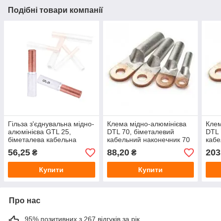
Подібні товари компанії
Гільза з'єднувальна мідно-
Клема мідно-алюмінієва
Клем
алюмінієва GTL 25,
DTL 70, біметалевий
DTL 
біметалева кабельна
кабельний наконечник 70
кабе
гільза 25 мм² для
мм², наконечник для
мм²,
56,25
88,20
203
₴
₴
з'єднання мідного та
з'єднання алюмінієвого та
з'єд
алюмінієвого кабелю під
мідного кабелю
мідн
Купити
Купити
оп
Про нас
95% позитивних з 267 відгуків за рік