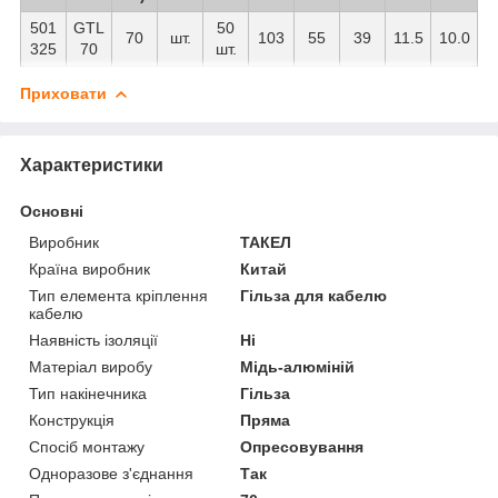
501
GTL
50
70
шт.
103
55
39
11.5
10.0
325
70
шт.
Приховати
Характеристики
Основні
Виробник
ТАКЕЛ
Країна виробник
Китай
Тип елемента кріплення
Гільза для кабелю
кабелю
Наявність ізоляції
Ні
Матеріал виробу
Мідь-алюміній
Тип накінечника
Гільза
Конструкція
Пряма
Спосіб монтажу
Опресовування
Одноразове з'єднання
Так