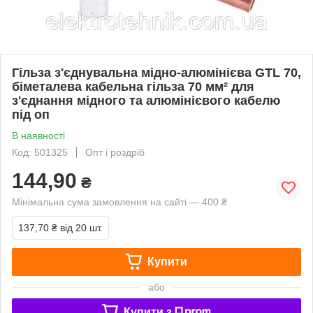
Гільза з'єднувальна мідно-алюмінієва GTL 70,
біметалева кабельна гільза 70 мм² для
з'єднання мідного та алюмінієвого кабелю
під оп
В наявності
Код: 501325
Опт і роздріб
144,90
₴
Мінімальна сума замовлення на сайті — 400 ₴
137,70 ₴
від 20 шт.
Купити
або
Купити з