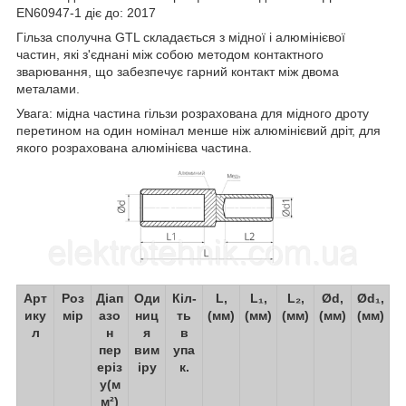
EN60947-1 діє до: 2017
Гільза сполучна GTL складається з мідної і алюмінієвої
частин, які з'єднані між собою методом контактного
зварювання, що забезпечує гарний контакт між двома
металами.
Увага: мідна частина гільзи розрахована для мідного дроту
перетином на один номінал менше ніж алюмінієвий дріт, для
якого розрахована алюмінієва частина.
Арт
Роз
Діап
Оди
Кіл-
L,
L₁,
L₂,
Ød,
Ød₁,
ику
мір
азо
ниц
ть
(мм)
(мм)
(мм)
(мм)
(мм)
л
н
я
в
пер
вим
упа
еріз
іру
к.
у(м
м²)