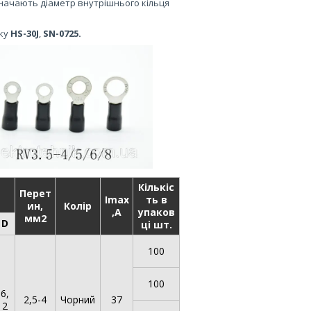
значають діаметр внутрішнього кільця
ску
HS-30J
,
SN-0725.
Кількіс
Перет
Imax
ть в
ин,
Колір
,A
упаков
мм2
D
ці шт.
100
100
6,
2,5-4
Чорний
37
2