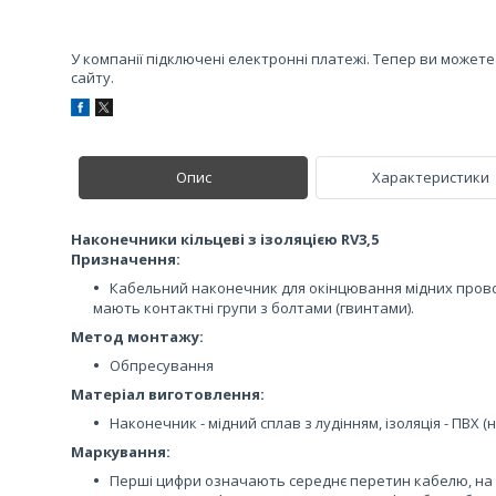
У компанії підключені електронні платежі. Тепер ви может
сайту.
Опис
Характеристики
Наконечники кільцеві з ізоляцією RV3,5
Призначення:
Кабельний наконечник для окінцювання мідних провод
мають контактні групи з болтами (гвинтами).
Метод монтажу:
Обпресування
Матеріал виготовлення:
Наконечник - мідний сплав з лудінням, ізоляція - ПВХ (
Маркування:
Перші цифри означають середнє перетин кабелю, на