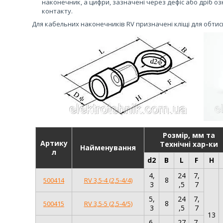
наконечник, а цифри, зазначені через дефіс або дріб о
контакту.
Для кабельних наконечників RV призначені кліщі для обти
Розмір, мм та
Артику
Технічні хар-ки
Найменування
л
d2
B
L
F
H
4,
24
7,
8
500414
RV 3,5-4 (2,5-4/4)
3
,5
7
5,
24
7,
8
500415
RV 3,5-5 (2,5-4/5)
3
,5
7
13
6,
27
7,