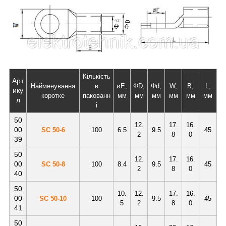
Кількість
Арт
Найменування
в
øE,
ΦD,
Φd,
W,
B,
L,
ику
коротке
пакованн
мм
мм
мм
мм
мм
мм
л
і
50
12.
17.
16.
00
SC 50-6
100
6.5
9.5
45
2
8
0
39
50
12.
17.
16.
00
SC 50-8
100
8.4
9.5
45
2
8
0
40
50
10.
12.
17.
16.
00
SC 50-10
100
9.5
45
5
2
8
0
41
50