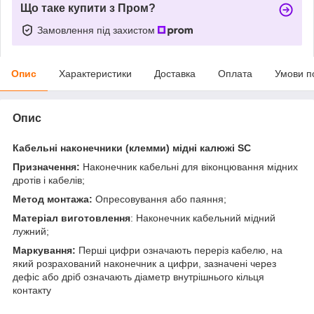
Що таке купити з Пром?
Замовлення під захистом
Опис
Характеристики
Доставка
Оплата
Умови п
Опис
Кабельні наконечники (клемми) мідні калюжі SC
Призначення:
Наконечник кабельні для віконцювання мідних
дротів і кабелів;
Метод монтажа:
Опресовування або паяння;
Матеріал виготовлення
: Наконечник кабельний мідний
лужний;
Маркування:
Перші цифри означають переріз кабелю, на
який розрахований наконечник а цифри, зазначені через
дефіс або дріб означають діаметр внутрішнього кільця
контакту