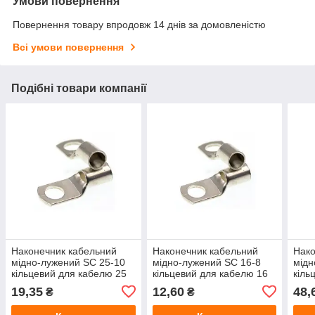
Умови повернення
Повернення товару впродовж 14 днів за домовленістю
Всі умови повернення
Подібні товари компанії
Наконечник кабельний
Наконечник кабельний
Нако
мідно-лужений SC 25-10
мідно-лужений SC 16-8
мідн
кільцевий для кабелю 25
кільцевий для кабелю 16
кіль
мм², отвір 10 мм
мм², отвір 8 мм
мм²,
19,35
12,60
48,
₴
₴