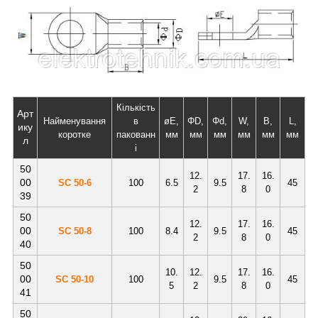
Кількість
Арт
Найменування
в
øE,
ΦD,
Φd,
W,
B,
L,
ику
коротке
пакованн
мм
мм
мм
мм
мм
мм
л
і
50
12.
17.
16.
00
SC 50-6
100
6.5
9.5
45
2
8
0
39
50
12.
17.
16.
00
SC 50-8
100
8.4
9.5
45
2
8
0
40
50
10.
12.
17.
16.
00
SC 50-10
100
9.5
45
5
2
8
0
41
50