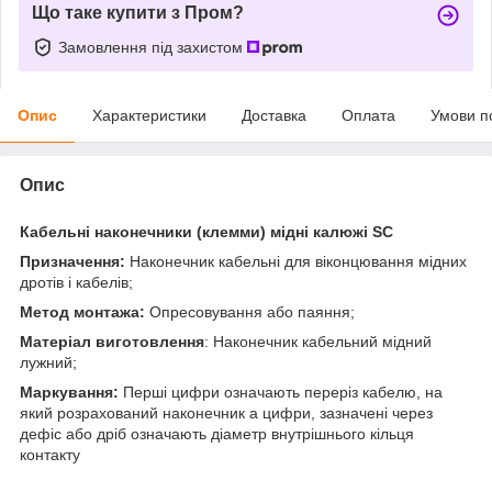
Що таке купити з Пром?
Замовлення під захистом
Опис
Характеристики
Доставка
Оплата
Умови п
Опис
Кабельні наконечники (клемми) мідні калюжі SC
Призначення:
Наконечник кабельні для віконцювання мідних
дротів і кабелів;
Метод монтажа:
Опресовування або паяння;
Матеріал виготовлення
: Наконечник кабельний мідний
лужний;
Маркування:
Перші цифри означають переріз кабелю, на
який розрахований наконечник а цифри, зазначені через
дефіс або дріб означають діаметр внутрішнього кільця
контакту