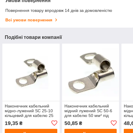
Умови повернення
Повернення товару впродовж 14 днів за домовленістю
Всі умови повернення
Подібні товари компанії
Наконечник кабельний
Наконечник кабельний
Нако
мідно-лужений SC 25-10
мідний лужений SC 50-6
мідн
кільцевий для кабелю 25
для кабелю 50 мм² під
кіль
мм², отвір 10 мм
болт М6
мм²,
19,35
50,85
48,
₴
₴