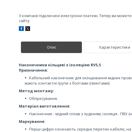
У компанії підключені електронні платежі. Тепер ви может
сайту.
Опис
Характеристики
Наконечники кільцеві з ізоляцією RV5,5
Призначення:
Кабельний наконечник для окінцювання мідних провод
мають контактні групи з болтами (гвинтами).
Метод монтажу:
Обпресування.
Матеріал виготовлення:
Наконечник - мідний сплав з лудінням, ізоляція - ПВХ (
Маркування:
Перші цифри означають середнє перетин кабелю, на