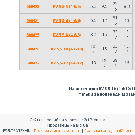
25,
5,3
9,5
8,3
500423
RV 5,5-5 (4-6/5)
5
31,
6,5
12
13
500424
RV 5,5-6 (4-6/6)
5
33,
13,
8,4
15
500425
RV 5,5-8 (4-6/8)
7
7
10,
33,
13,
15
500426
RV 5,5-10 (4-6/10)
5
7
7
19,
38,
13
16
500427
RV 5,5-12 (4-6/12)
2
1
Наконечники RV 5,5-10 (4-6/10) і R
тільки за попереднім за
Prom.ua
Сайт створений на маркетплейсі
Продавець на Bigl.ua
ЕЛЕКТРОТЕХНІК |
Поскаржитися на контент
|
Політика конфіденційності