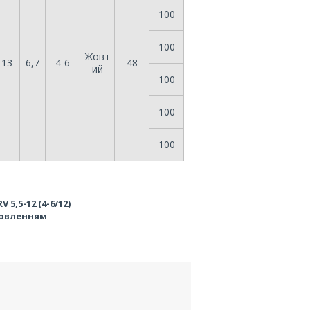
100
100
Жовт
13
6,7
4-6
48
ий
100
100
100
V 5,5-12 (4-6/12)
мовленням