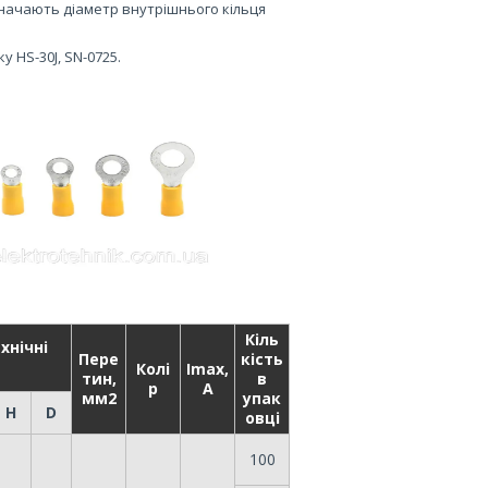
значають діаметр внутрішнього кільця
 HS-30J, SN-0725.
Кіль
хнічні
Пере
кість
Колі
Imax,
тин,
в
р
A
мм2
упак
H
D
овці
100