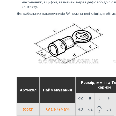
наконечник, а цифри, зазначені через дефіс або дріб о
контакту.
Для кабельних наконечників RV призначені кліщі для обтиску
Розмір, мм і та Те
хар-ки
Артикул
Найменування
d2
B
L
F
25,
4,3
7,2
5,9
500421
RV 5,5-4 (4-6/4)
5