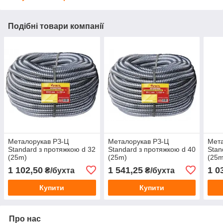
Подібні товари компанії
Металорукав РЗ-Ц
Металорукав РЗ-Ц
Мета
Standard з протяжкою d 32
Standard з протяжкою d 40
Stan
(25m)
(25m)
(25m
1 102,50
1 541,25
1 0
₴/бухта
₴/бухта
Купити
Купити
Про нас