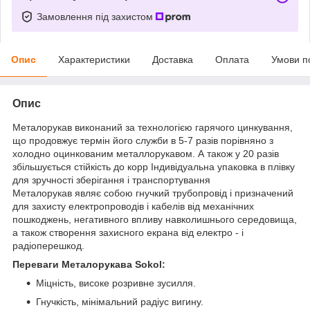
Замовлення під захистом
Опис
Характеристики
Доставка
Оплата
Умови п
Опис
Металорукав виконаний за технологією гарячого цинкування,
що продовжує термін його служби в 5-7 разів порівняно з
холодно оцинкованим металлорукавом. А також у 20 разів
збільшується стійкість до корр Індивідуальна упаковка в плівку
для зручності зберігання і транспортування
Металорукав являє собою гнучкий трубопровід і призначений
для захисту електропроводів і кабелів від механічних
пошкоджень, негативного впливу навколишнього середовища,
а також створення захисного екрана від електро - і
радіоперешкод.
Переваги Металорукава Sokol:
Міцність, високе розривне зусилля.
Гнучкість, мінімальний радіус вигину.