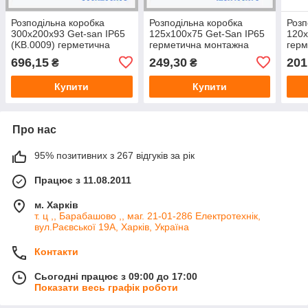
Розподільна коробка
Розподільна коробка
Розп
300х200х93 Get-san IP65
125х100х75 Get-San IP65
120х
(KB.0009) герметична
герметична монтажна
герм
монтажна коробка для
коробка для
коро
696,15
249,30
201
₴
₴
електропроводки
електропроводки KB.0016
елек
Купити
Купити
Про нас
95% позитивних з 267 відгуків за рік
Працює з 11.08.2011
м. Харків
т. ц ,, Барабашово ,, маг. 21-01-286 Електротехнік,
вул.Раєвської 19А, Харків, Україна
Контакти
Сьогодні працює з 09:00 до 17:00
Показати весь графік роботи