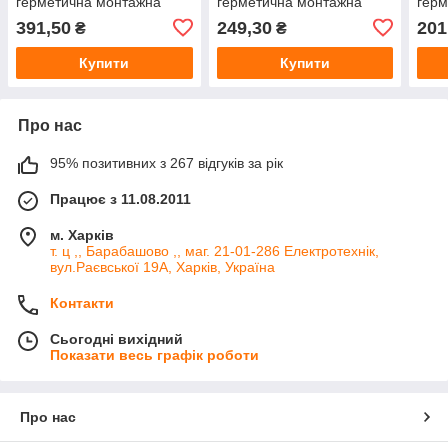
герметична монтажна
герметична монтажна
герм
коробка для
коробка для
коро
391,50
249,30
201
₴
₴
електропроводки KB.0368
електропроводки KB.0016
елек
Купити
Купити
Про нас
95% позитивних з 267 відгуків за рік
Працює з 11.08.2011
м. Харків
т. ц ,, Барабашово ,, маг. 21-01-286 Електротехнік,
вул.Раєвської 19А, Харків, Україна
Контакти
Сьогодні вихідний
Показати весь графік роботи
Про нас