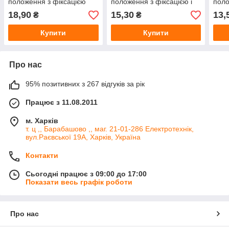
положення з фіксацією
положення з фіксацією і
поло
"вкл-викл", без
підсвічуванням 220В.
без 
18,90
15,30
13,
₴
₴
підсвічування (синій)
Синій
чор
Купити
Купити
Про нас
95% позитивних з 267 відгуків за рік
Працює з 11.08.2011
м. Харків
т. ц ,, Барабашово ,, маг. 21-01-286 Електротехнік,
вул.Раєвської 19А, Харків, Україна
Контакти
Сьогодні працює з 09:00 до 17:00
Показати весь графік роботи
Про нас