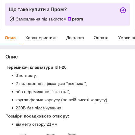
Що таке купити з Пром?
Замовлення під захистом
Опис
Характеристики
Доставка
Оплата
Умови п
Опис
Перемикач клавіатури КП-20
3 контакту,
2 положення з фіксацією "вкл-викл",
або перемикання "вкл-вкл",
кругла форма корпусу (по всій висоті корпусу)
220В без підсвічування
Розміри посадкового отвору:
діаметр отвору 21мм