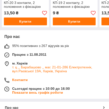
КП-20 3 контакти, 2
КП-19 2 контакту, 2
КП-2
положення з фіксацією
положення з фіксацією
поло
без підсвічування 220В.
без підсвічування 220В.
без 
13,50
9
13,
₴
₴
чорний
Червоний
Сині
Купити
Купити
Про нас
95% позитивних з 267 відгуків за рік
Працює з 11.08.2011
м. Харків
т. ц ,, Барабашово ,, маг. 21-01-286 Електротехнік,
вул.Раєвської 19А, Харків, Україна
Контакти
Сьогодні працює з 10:00 до 16:00
Показати весь графік роботи
Про нас