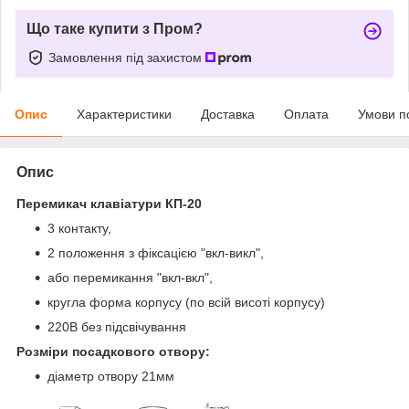
Що таке купити з Пром?
Замовлення під захистом
Опис
Характеристики
Доставка
Оплата
Умови п
Опис
Перемикач клавіатури КП-20
3 контакту,
2 положення з фіксацією "вкл-викл",
або перемикання "вкл-вкл",
кругла форма корпусу (по всій висоті корпусу)
220В без підсвічування
Розміри посадкового отвору:
діаметр отвору 21мм