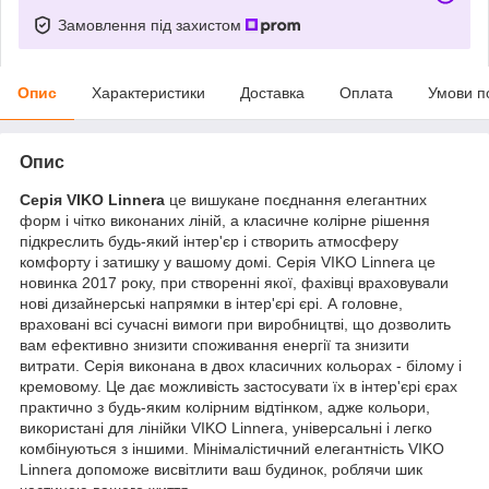
Замовлення під захистом
Опис
Характеристики
Доставка
Оплата
Умови п
Опис
Серія VIKO Linnera
це вишукане поєднання елегантних
форм і чітко виконаних ліній, а класичне колірне рішення
підкреслить будь-який інтер'єр і створить атмосферу
комфорту і затишку у вашому домі. Серія VIKO Linnera це
новинка 2017 року, при створенні якої, фахівці враховували
нові дизайнерські напрямки в інтер'єрі єрі. А головне,
враховані всі сучасні вимоги при виробництві, що дозволить
вам ефективно знизити споживання енергії та знизити
витрати. Серія виконана в двох класичних кольорах - білому і
кремовому. Це дає можливість застосувати їх в інтер'єрі єрах
практично з будь-яким колірним відтінком, адже кольори,
використані для лінійки VIKO Linnera, універсальні і легко
комбінуються з іншими. Мінімалістичний елегантність VIKO
Linnera допоможе висвітлити ваш будинок, роблячи шик