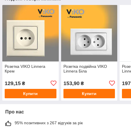
Розетка VIKO Linnera
Розетка подвійна VIKO
Розе
Крем
Linnera Біла
Linn
129,15
153,90
197
₴
₴
Купити
Купити
Про нас
95% позитивних з 267 відгуків за рік