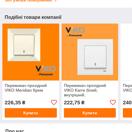
Всі умови повернення
Подібні товари компанії
Перемикач прохідний
Перемикач прохідний
Пер
VIKO Meridian Крем
VIKO Karre білий,
VIKO
внутрішній,
одноклавішний, прохідний
226,35
222,75
240
₴
₴
вимикач
Купити
Купити
Про нас