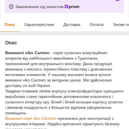
Замовлення під захистом
Опис
Характеристики
Доставка
Оплата
Умови п
Опис
Вимикачі viko Carmen
- серія сучасних комутаційних
апаратів від найбільшого виробника з Туреччини,
призначений для внутрішнього монтажу. Дана продукція
виконана з якісного термостійкого пластику і довговічних
металевих елементів. У нашому магазині можна купити
вимикачі viko Carmen за вигідною ціною. Ми здійснюємо
доставку по всій Україні.
Завдяки плавним лініям корпусу електрофурнітура турецького
виробника стане гармонійним доповненням класичного і
сучасного інтер'єру єру. Білий і білий кольори корпусу розеток
і вімікачів поєднується з більшістю відтінків оформлення
приміщень.
Вимикачі серії viko Carmen
призначені для експлуатації з
внутрішніми ятерами. Надійні кріплення гарантують безпеку