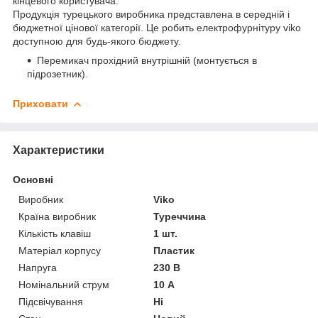
кінцевого користувача.
Продукція турецького виробника представлена в середній і
бюджетної цінової категорії. Це робить електрофурнітуру viko
доступною для будь-якого бюджету.
Перемикач прохідний внутрішній (монтується в
підрозетник).
Приховати
Характеристики
Основні
Виробник
Viko
Країна виробник
Туреччина
Кількість клавіш
1 шт.
Матеріал корпусу
Пластик
Напруга
230 В
Номінальний струм
10 А
Підсвічування
Ні