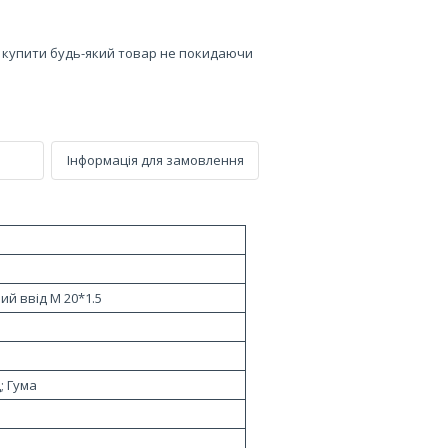
е купити будь-який товар не покидаючи
Інформація для замовлення
ий ввід M 20*1.5
; Гума