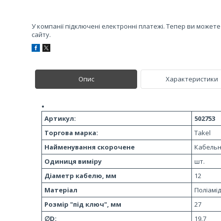
У компанії підключені електронні платежі. Тепер ви может
сайту.
Опис
Характеристики
Артикул:
502753
Торгова марка:
Takel
Найменування скорочене
Кабельн
Одиниця виміру
шт.
Діаметр кабелю, мм
12
Матеріал
Поліамід
Розмір "під ключ", мм
27
∅D:
19.7