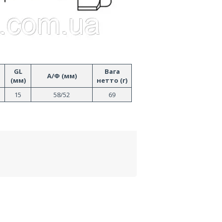
GL
Вага
А/Ф (мм)
(мм)
нетто (г)
15
58/52
69