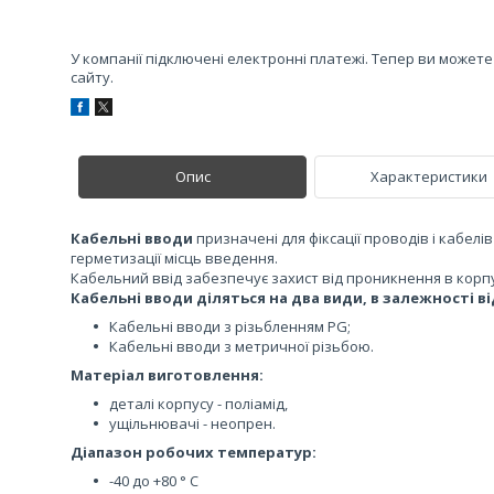
У компанії підключені електронні платежі. Тепер ви может
сайту.
Опис
Характеристики
Кабельні вводи
призначені для фіксації проводів і кабелів
герметизації місць введення.
Кабельний ввід забезпечує захист від проникнення в корпус 
Кабельні вводи діляться на два види, в залежності в
Кабельні вводи з різьбленням PG;
Кабельні вводи з метричної різьбою.
Матеріал виготовлення:
деталі корпусу - поліамід,
ущільнювачі - неопрен.
Діапазон робочих температур:
-40 до +80 ° С