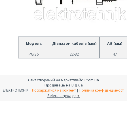
Модель
Діапазон кабелів (мм)
AG (мм)
PG 36
22-32
47
Prom.ua
Сайт створений на маркетплейсі
Продавець на Bigl.ua
ЕЛЕКТРОТЕХНІК |
Поскаржитися на контент
|
Політика конфіденційності
Select Language
▼