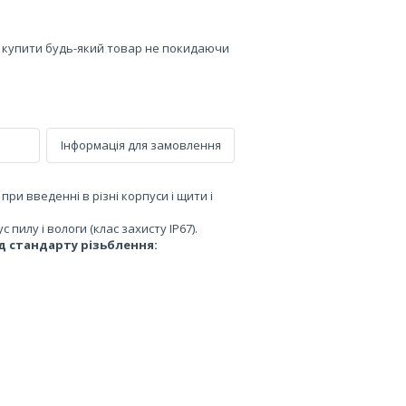
е купити будь-який товар не покидаючи
Інформація для замовлення
 при введенні в різні корпуси і щити і
пилу і вологи (клас захисту IP67).
ід стандарту різьблення: