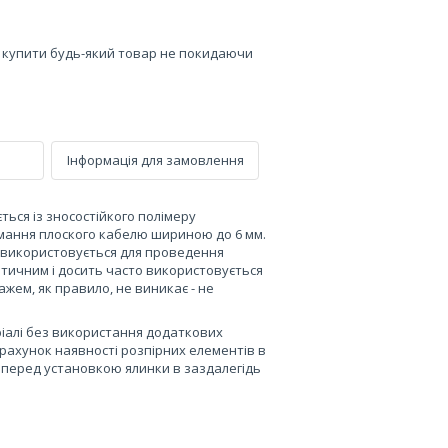
е купити будь-який товар не покидаючи
Інформація для замовлення
ться із зносостійкого полімеру
римання плоского кабелю шириною до 6 мм.
 і використовується для проведення
етичним і досить часто використовується
жем, як правило, не виникає - не
еріалі без використання додаткових
а рахунок наявності розпірних елементів в
і перед установкою ялинки в заздалегідь