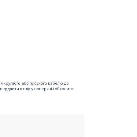
я круглого або плоского кабелю до
вердлити отвір у поверхні і обхопити