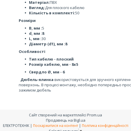
Матеріал:
ПВХ
Вигляд:
Для плоского кабелю
Кількість в комплекті:
50
Розміри
B, мм :
5
d, мм :8
L, мм :
30
Діаметр (d1), мм :8
Особливості
Тип кабелю - плоский
Розмір кабелю, мм - 8х5
Свердло Ø, мм - 6
Дюбель-ялинка
використовується для зручного кріпленн
поверхонь. В процесі монтажу, необхідно попередньо прос
зажимом дюбель
Prom.ua
Сайт створений на маркетплейсі
Продавець на Bigl.ua
ЕЛЕКТРОТЕХНІК |
Поскаржитися на контент
|
Політика конфіденційності
Select Language
▼