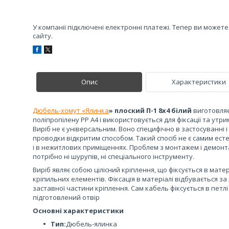
У компанії підключені електронні платежі. Тепер ви может
сайту.
Опис
Характеристики
Дюбель-хомут «Ялинка
» плоский П-1 8x4 білий
виготовляє
поліпропілену PP A4 і використовується для фіксації та ут
Виріб не є універсальним. Воно специфічно в застосуванні
проводки відкритим способом. Такий спосіб не є самим ест
і в нежитлових приміщеннях. Проблем з монтажем і демонта
потрібно ні шурупів, ні спеціального інструменту.
Виріб являє собою цілісний кріплення, що фіксується в мат
кріпильних елементів. Фіксація в матеріалі відбувається з
заставної частини кріплення. Сам кабель фіксується в петл
підготовлений отвір
Основні характеристики
Тип:
Дюбель-ялинка