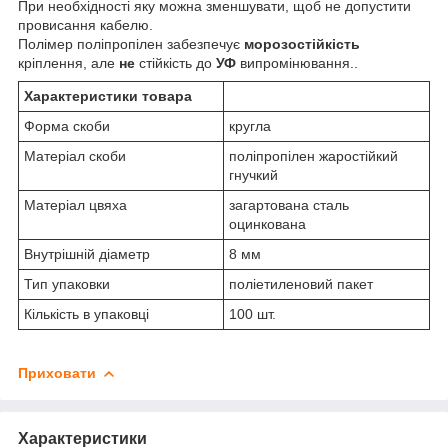
При необхідності яку можна зменшувати, щоб не допустити
провисання кабелю.
Полімер поліпропілен забезпечує
морозостійкість
кріплення, але
не
стійкість до
УФ
випромінювання..
Характеристики товара
Форма скоби
кругла
Матеріал скоби
поліпропілен жаростійкий
гнучкий
Матеріал цвяха
загартована сталь
оцинкована
Внутрішній діаметр
8 мм
Тип упаковки
поліетиленовий пакет
Кількість в упаковці
100 шт.
Приховати
Характеристики