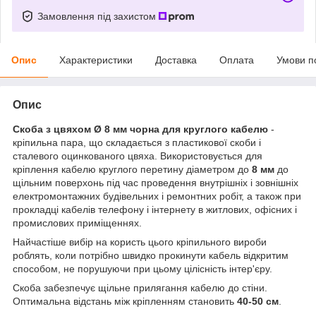
Замовлення під захистом
Опис
Характеристики
Доставка
Оплата
Умови п
Опис
Скоба з цвяхом Ø 8 мм чорна для круглого кабелю
-
кріпильна пара, що складається з пластикової скоби і
сталевого оцинкованого цвяха. Використовується для
кріплення кабелю круглого перетину діаметром до
8 мм
до
щільним поверхонь під час проведення внутрішніх і зовнішніх
електромонтажних будівельних і ремонтних робіт, а також при
прокладці кабелів телефону і інтернету в житлових, офісних і
промислових приміщеннях.
Найчастіше вибір на користь цього кріпильного вироби
роблять, коли потрібно швидко прокинути кабель відкритим
способом, не порушуючи при цьому цілісність інтер'єру.
Скоба забезпечує щільне прилягання кабелю до стіни.
Оптимальна відстань між кріпленням становить
40-50 см
.