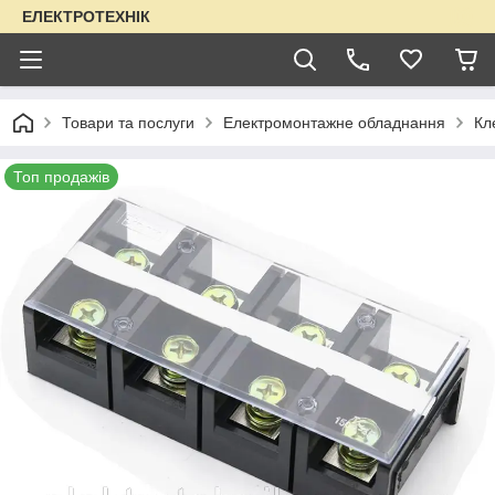
ЕЛЕКТРОТЕХНІК
Товари та послуги
Електромонтажне обладнання
Кл
Топ продажів