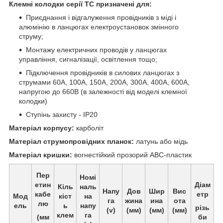
Клемні колодки серії TC призначені для:
Приєднання і відгалуження провідників з міді і
алюмінію в ланцюгах електроустановок змінного
струму;
Монтажу електричних проводів у ланцюгах
управління, сигналізації, освітлення тощо;
Підключення провідників в силових ланцюгах з
струмами 60А, 100А, 150А, 200А, 300А, 400А, 600А,
напругою до 660В (в залежності від моделі клемної
колодки)
Ступінь захисту - IP20
Матеріал корпусу:
карболіт
Матеріал струмопровідних планок:
латунь або мідь
Матеріал кришки:
вогнестійкий прозорий ABC-пластик
Пер
Номі
етин
Діам
Кіль
наль
Напу
Дов
Шир
Вис
кабе
етр
Мод
кіст
на
га
жина
ина
ота
лю
ель
ь
напу
різь
(v)
(мм)
(мм)
(мм)
клем
га
(мм
би