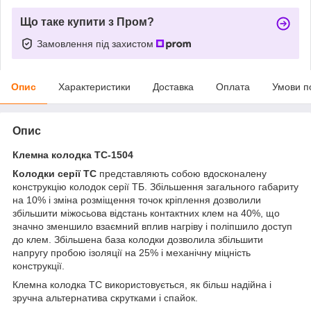
Що таке купити з Пром?
Замовлення під захистом
Опис
Характеристики
Доставка
Оплата
Умови п
Опис
Клемна колодка TC-1504
Колодки серії ТС
представляють собою вдосконалену
конструкцію колодок серії ТБ. Збільшення загального габариту
на 10% і зміна розміщення точок кріплення дозволили
збільшити міжосьова відстань контактних клем на 40%, що
значно зменшило взаємний вплив нагріву і поліпшило доступ
до клем. Збільшена база колодки дозволила збільшити
напругу пробою ізоляції на 25% і механічну міцність
конструкції.
Клемна колодка TC використовується, як більш надійна і
зручна альтернатива скрутками і спайок.