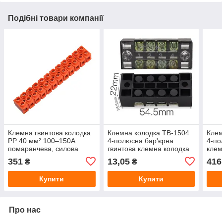
Подібні товари компанії
Клемна гвинтова колодка
Клемна колодка ТВ-1504
Клем
PP 40 мм² 100–150A
4-полюсна бар'єрна
4-по
помаранчева, силова
гвинтова клемна колодка
клем
з'єднувальна клема для
для з'єднання проводів
з'єд
351
13,05
416
₴
₴
проводів, клемник
15А
високого струму
Купити
Купити
Про нас