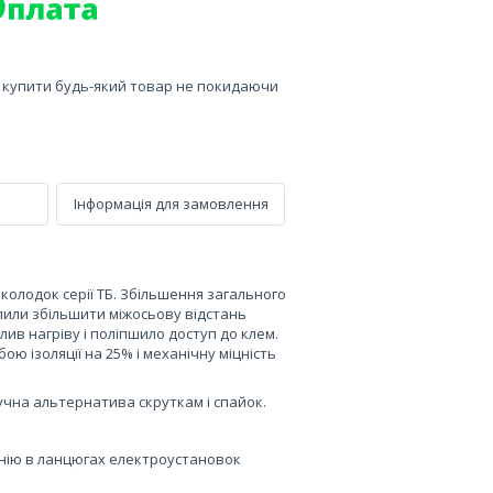
е купити будь-який товар не покидаючи
Інформація для замовлення
колодок серії ТБ. Збільшення загального
лили збільшити міжосьову відстань
в нагріву і поліпшило доступ до клем.
ю ізоляції на 25% і механічну міцність
учна альтернатива скруткам і спайок.
мінію в ланцюгах електроустановок