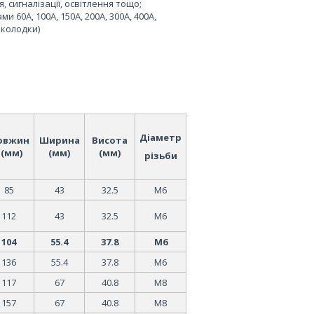
 сигналізації, освітлення тощо;
 60А, 100А, 150А, 200А, 300А, 400А,
 колодки)
Діаметр
овжин
Ширина
Висота
а(мм)
(мм)
(мм)
різьби
85
43
32.5
М6
112
43
32.5
М6
104
55.4
37.8
М6
136
55.4
37.8
М6
117
67
40.8
М8
157
67
40.8
М8