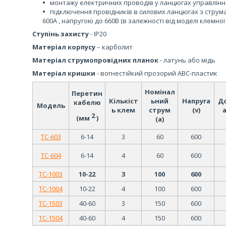
монтажу електричних проводів у ланцюгах управління,
підключення провідників в силових ланцюгах з струмами
600А , напругою до 660В (в залежності від моделі клемної
Ступінь захисту
- IP20
Матеріал корпусу
– карболит
Матеріал струмопровідних планок
- латунь або мідь
Матеріал кришки
- вогнестійкий прозорий ABC-пластик
Номінал
Перетин
Кількіст
ьний
Напруга
Д
кабелю
Модель
ь клем
струм
(v)
2
(мм
)
(a)
TC-603
6-14
3
60
600
TC-604
6-14
4
60
600
TC-1003
10-22
3
100
600
TC-1004
10-22
4
100
600
TC-1503
40-60
3
150
600
TC-1504
40-60
4
150
600