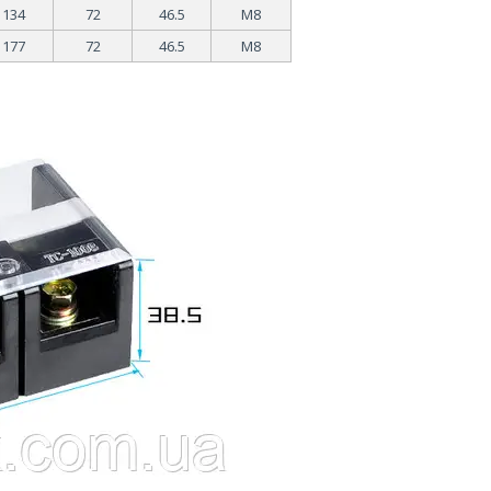
134
72
46.5
М8
177
72
46.5
М8