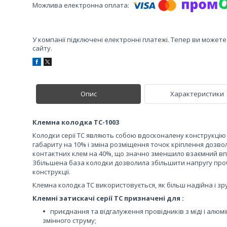
У компанії підключені електронні платежі. Тепер ви может
сайту.
Опис
Характеристики
Клемна колодка TC-1003
Колодки серії ТС являють собою вдосконалену конструкцію 
габариту на 10% і зміна розміщення точок кріплення дозво
контактних клем на 40%, що значно зменшило взаємний впли
Збільшена база колодки дозволила збільшити напругу пробо
конструкції.
Клемна колодка TC використовується, як більш надійна і зр
Клемні затискачі серії TC призначені для :
приєднання та відгалуження провідників з міді і алю
змінного струму;