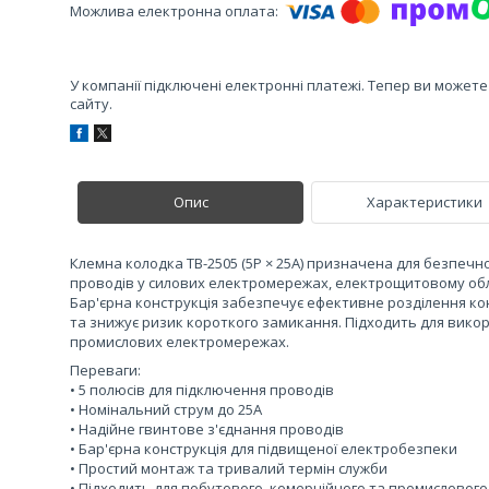
У компанії підключені електронні платежі. Тепер ви может
сайту.
Опис
Характеристики
Клемна колодка ТВ-2505 (5P × 25A) призначена для безпечн
проводів у силових електромережах, електрощитовому обл
Бар'єрна конструкція забезпечує ефективне розділення кон
та знижує ризик короткого замикання. Підходить для вико
промислових електромережах.
Переваги:
• 5 полюсів для підключення проводів
• Номінальний струм до 25А
• Надійне гвинтове з'єднання проводів
• Бар'єрна конструкція для підвищеної електробезпеки
• Простий монтаж та тривалий термін служби
• Підходить для побутового, комерційного та промисловог