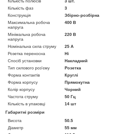
Кількість полюсів
3 шт.
Кількість фаз
3
Конструкція
Збірно-розбірна
Максимальна робоча
400 В
напруга
Мінімальна робоча
220 В
напруга
Номінальна сила струму
25 А
Розетка переносна
Ні
Спосіб установки
Накладний
Тип силового роз'єму
Розетка
Форма контактів
Круглі
Форма корпусу
Прямокутна
Колір корпусу
Чорний
Частота струму
50 Гц
Кількість в упаковці
14 шт
Габаритні розміри
Висота
50.5
Діаметр
55 мм