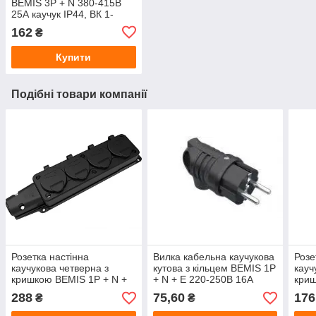
BEMIS 3P + N 380-415В
25А каучук IP44, ВК 1-
2504-4011
162
₴
Купити
Подібні товари компанії
Розетка настінна
Вилка кабельна каучукова
Розе
каучукова четверна з
кутова з кільцем BEMIS 1P
кауч
кришкою BEMIS 1P + N +
+ N + E 220-250В 16А
криш
E 220-250В 16А IP54, ВК1-
IP44, BK1-1402-2021
E 22
288
75,60
176
₴
₴
1402-3614
IP54