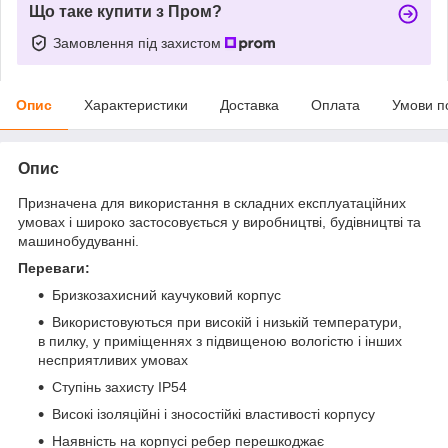
Що таке купити з Пром?
Замовлення під захистом
Опис
Характеристики
Доставка
Оплата
Умови п
Опис
Призначена для використання в складних експлуатаційних
умовах і широко застосовується у виробництві, будівництві та
машинобудуванні.
Переваги:
Бризкозахисний каучуковий корпус
Використовуються при високій і низькій температури,
в пилку, у приміщеннях з підвищеною вологістю і інших
несприятливих умовах
Ступінь захисту IP54
Високі ізоляційні і зносостійкі властивості корпусу
Наявність на корпусі ребер перешкоджає