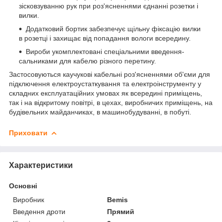
зісковзуванню рук при роз'ясненнями єднанні розетки і
вилки.
Додатковий бортик забезпечує щільну фіксацію вилки
в розетці і захищає від попадання вологи всередину.
Вироби укомплектовані спеціальними введення-
сальниками для кабелю різного перетину.
Застосовуються каучукові кабельні роз'ясненнями об'єми для
підключення електроустаткування та електроінструменту у
складних експлуатаційних умовах як всередині приміщень,
так і на відкритому повітрі, в цехах, виробничих приміщень, на
будівельних майданчиках, в машинобудуванні, в побуті.
Приховати
Характеристики
Основні
Виробник
Bemis
Введення дроти
Прямий