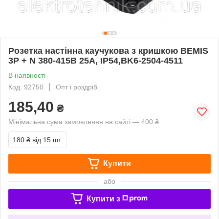
Розетка настінна каучукова з кришкою BEMIS
3P + N 380-415В 25А, IP54,BK6-2504-4511
В наявності
Код: 92750
Опт і роздріб
185,40
₴
Мінімальна сума замовлення на сайті — 400 ₴
180 ₴
від 15 шт.
Купити
або
Купити з