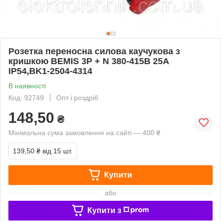
Розетка переносна силова каучукова з
кришкою BEMIS 3P + N 380-415В 25А
IP54,BK1-2504-4314
В наявності
Код: 92749
Опт і роздріб
148,50
₴
Мінімальна сума замовлення на сайті — 400 ₴
139,50 ₴
від 15 шт.
Купити
або
Купити з