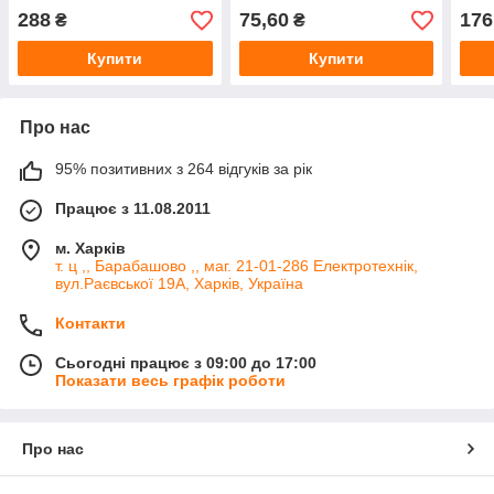
E 220-250В 16А IP54, ВК1-
IP44, BK1-1402-2021
E 22
288
75,60
176
₴
₴
1402-3614
IP54
Купити
Купити
Про нас
95% позитивних з 264 відгуків за рік
Працює з 11.08.2011
м. Харків
т. ц ,, Барабашово ,, маг. 21-01-286 Електротехнік,
вул.Раєвської 19А, Харків, Україна
Контакти
Сьогодні працює з 09:00 до 17:00
Показати весь графік роботи
Про нас