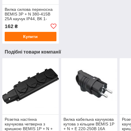
Вилка силова переносна
BEMIS 3P + N 380-415В
25А каучук IP44, ВК 1-
2504-4011
162
₴
Купити
Подібні товари компанії
Розетка настінна
Вилка кабельна каучукова
Розе
каучукова четверна з
кутова з кільцем BEMIS 1P
кауч
кришкою BEMIS 1P + N +
+ N + E 220-250В 16А
криш