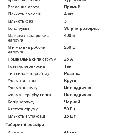
Введення дроти
Прямий
Кількість полюсів
4 шт.
Кількість фаз
3
Конструкція
Збірно-розбірна
Максимальна робоча
400 В
напруга
Мінімальна робоча
250 В
напруга
Номінальна сила струму
25 А
Розетка переносна
Так
Тип силового роз'єму
Розетка
Форма контактів
Круглі
Форма корпусу
Циліндрична
Форма перерізу вилки
Циліндрична
Колір корпусу
Чорний
Частота струму
50 Гц
Кількість в упаковці
15 шт
Габаритні розміри
Діаметр
63 мм