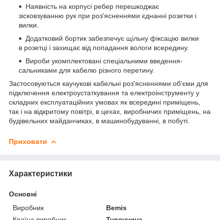
Наявність на корпусі ребер перешкоджає
зісковзуванню рук при роз'ясненнями єднанні розетки і
вилки.
Додатковий бортик забезпечує щільну фіксацію вилки
в розетці і захищає від попадання вологи всередину.
Вироби укомплектовані спеціальними введення-
сальниками для кабелю різного перетину.
Застосовуються каучукові кабельні роз'ясненнями об'єми для
підключення електроустаткування та електроінструменту у
складних експлуатаційних умовах як всередині приміщень,
так і на відкритому повітрі, в цехах, виробничих приміщень, на
будівельних майданчиках, в машинобудуванні, в побуті.
Приховати
Характеристики
Основні
Виробник
Bemis
Країна виробник
Туреччина