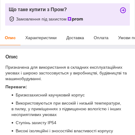
Що таке купити з Пром?
Замовлення під захистом
Опис
Характеристики
Доставка
Оплата
Умови п
Опис
Призначена для використання в складних експлуатаційних
умовах і широко застосовується у виробництві, будівництві та
машинобудуванні.
Переваги:
Бризкозахисний каучуковий корпус
Використовуються при високій і низькій температури,
в пилку, у приміщеннях з підвищеною вологістю і інших
несприятливих умовах
Ступінь захисту IP54
Високі ізоляційні і зносостійкі властивості корпусу