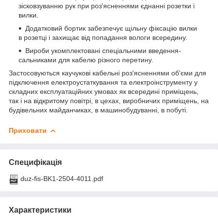
зісковзуванню рук при роз'ясненнями єднанні розетки і
вилки.
Додатковий бортик забезпечує щільну фіксацію вилки
в розетці і захищає від попадання вологи всередину.
Вироби укомплектовані спеціальними введення-
сальниками для кабелю різного перетину.
Застосовуються каучукові кабельні роз'ясненнями об'єми для
підключення електроустаткування та електроінструменту у
складних експлуатаційних умовах як всередині приміщень,
так і на відкритому повітрі, в цехах, виробничих приміщень, на
будівельних майданчиках, в машинобудуванні, в побуті.
Приховати
Специфікація
duz-fis-BK1-2504-4011.pdf
Характеристики