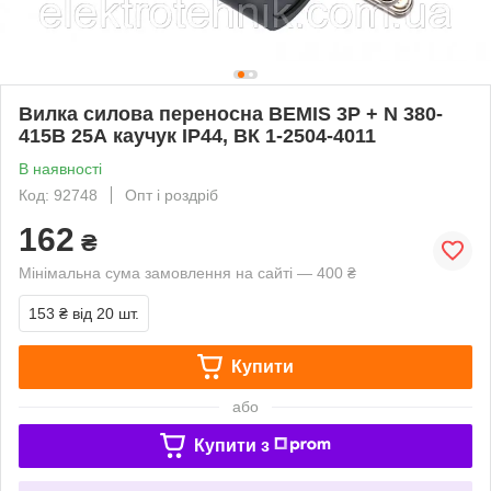
Вилка силова переносна BEMIS 3P + N 380-
415В 25А каучук IP44, ВК 1-2504-4011
В наявності
Код: 92748
Опт і роздріб
162
₴
Мінімальна сума замовлення на сайті — 400 ₴
153 ₴
від 20 шт.
Купити
або
Купити з