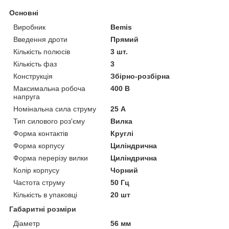
Основні
Виробник
Bemis
Введення дроти
Прямий
Кількість полюсів
3 шт.
Кількість фаз
3
Конструкція
Збірно-розбірна
Максимальна робоча
400 В
напруга
Номінальна сила струму
25 А
Тип силового роз'єму
Вилка
Форма контактів
Круглі
Форма корпусу
Циліндрична
Форма перерізу вилки
Циліндрична
Колір корпусу
Чорний
Частота струму
50 Гц
Кількість в упаковці
20 шт
Габаритні розміри
Діаметр
56 мм