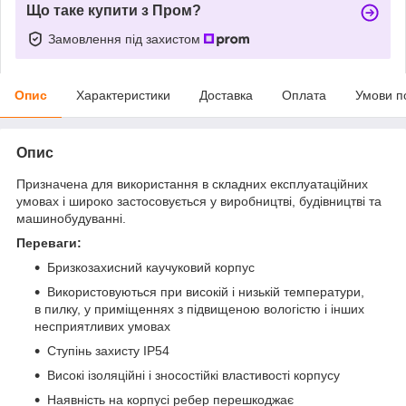
Що таке купити з Пром?
Замовлення під захистом
Опис
Характеристики
Доставка
Оплата
Умови п
Опис
Призначена для використання в складних експлуатаційних
умовах і широко застосовується у виробництві, будівництві та
машинобудуванні.
Переваги:
Бризкозахисний каучуковий корпус
Використовуються при високій і низькій температури,
в пилку, у приміщеннях з підвищеною вологістю і інших
несприятливих умовах
Ступінь захисту IP54
Високі ізоляційні і зносостійкі властивості корпусу
Наявність на корпусі ребер перешкоджає