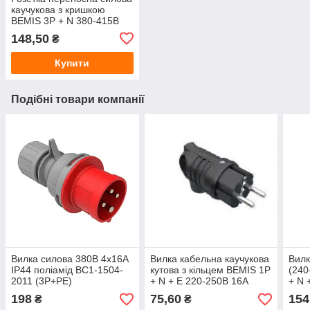
каучукова з кришкою
BEMIS 3P + N 380-415В
25А IP54,BK1-2504-4314
148,50
₴
Купити
Подібні товари компанії
Вилка силова 380В 4х16А
Вилка кабельна каучукова
Вилк
IP44 поліамід BC1-1504-
кутова з кільцем BEMIS 1P
(240
2011 (3P+PE)
+ N + E 220-250В 16А
+ N 
IP44, BK1-1402-2021
198
75,60
154
₴
₴