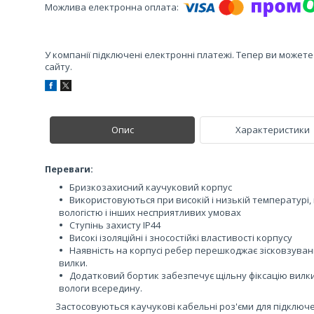
У компанії підключені електронні платежі. Тепер ви может
сайту.
Опис
Характеристики
Переваги:
Бризкозахисний каучуковий корпус
Використовуються при високій і низькій температурі,
вологістю і інших несприятливих умовах
Ступінь захисту IP44
Високі ізоляційні і зносостійкі властивості корпусу
Наявність на корпусі ребер перешкоджає зісковзуванн
вилки.
Додатковий бортик забезпечує щільну фіксацію вилки
вологи всередину.
Застосовуються каучукові кабельні роз'єми для підключ