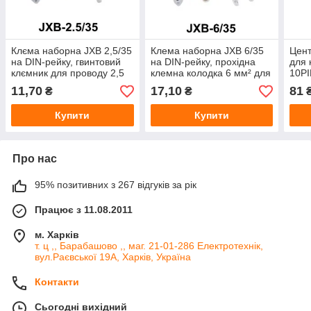
Клєма наборна JXB 2,5/35
Клема наборна JXB 6/35
Цен
на DIN-рейку, гвинтовий
на DIN-рейку, прохідна
для 
клємник для проводу 2,5
клемна колодка 6 мм² для
10PI
мм²
електрощита
пере
11,70
17,10
81
₴
₴
коло
DIN-
Купити
Купити
Про нас
95% позитивних з 267 відгуків за рік
Працює з 11.08.2011
м. Харків
т. ц ,, Барабашово ,, маг. 21-01-286 Електротехнік,
вул.Раєвської 19А, Харків, Україна
Контакти
Сьогодні вихідний