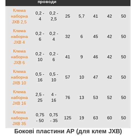
проводи
Клема
0,2 -
0,2 -
наборна
25
5,7
41
42
50
4
2,5
JXB 2,5
Клема
0,2 -
0,2 -
наборна
32
6
45
42
50
6
4
JXB 4
Клема
0,2 -
0,2 -
наборна
41
9
46
42
50
10
6
JXB 6
Клема
0,5 -
0,5 -
наборна
57
10
47
42
50
16
10
JXB 10
Клема
2,5 -
4 -
наборна
76
13
53
52
50
25
16
JXB 16
Клема
0,75
0,75
наборна
125
19
63
60
50
- 50
- 35
JXB 35
Бокові пластини АР (для клем JXB)