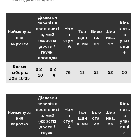
Діапазон
перерізів
Кіль
провідникі
Ном
кість
Найменува
Тов
Висо
Шир
в, мм2
ін
в
ння
щин
та,
ина,
(жорсткі
стум
упак
коротко
а, мм
мм
мм
дроти /
, А
овці
гнучкі
е
проводи
Клема
0,2 -
0,2 -
наборна
76
13
53
52
50
10
6
JXB 10/35
Діапазон
перерізів
Кіль
провідникі
Ном
кість
Найменува
Тол
Выс
Шир
в, мм2
ін
в
ння
щин
ота,
ина,
(жорсткі
стум
упак
коротко
а, мм
мм
мм
дроти /
, А
овці
гнучкі
е