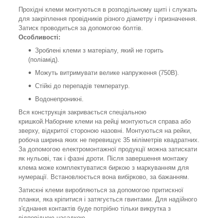
Прохідні клеми монтуються в розподільному щиті і служать
для закріплення провідників різного діаметру і призначення.
Затиск проводиться за допомогою болтів.
Особливості:
Зроблені клеми з матеріалу, який не горить
(поліамід).
Можуть витримувати велике напруження (750В).
Стійкі до перепадів температур.
Водонепроникні.
Вся конструкція закривається спеціальною
кришкой.Наборние клеми на рейці монтуються справа або
зверху, відкритої стороною назовні. Монтуються на рейки,
робоча ширина яких не перевищує 35 міліметрів квадратних.
За допомогою електромонтажної продукції можна затискати
як нульові, так і фазні дроти. Після завершення монтажу
клема може комплектуватися биркою з маркуванням для
нумерації. Встановлюється вона вибірково, за бажанням.
Затискні клеми виробляються за допомогою притискної
планки, яка кріпитися і затягується гвинтами. Для надійного
з'єднання контактів буде потрібно тільки викрутка з
відповідною насадкою.