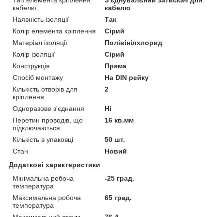
кабелю
кабелю
Наявність ізоляції
Так
Колір елемента кріплення
Сірий
Матеріал ізоляції
Полівінілхлорид
Колір ізоляції
Сірий
Конструкція
Пряма
Спосіб монтажу
На DIN рейку
Кількість отворів для
2
кріплення
Одноразове з'єднання
Ні
Перетин проводів, що
16 кв.мм
підключаються
Кількість в упаковці
50 шт.
Стан
Новий
Додаткові характеристики
Мінімальна робоча
-25 град.
температура
Максимальна робоча
65 град.
температура
Максимальний струм
76 А