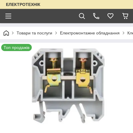
ЕЛЕКТРОТЕХНІК
Товари та послуги
Електромонтажне обладнання
Кл
Топ продажів