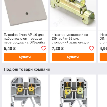
Пластіна бічна AP-16 для
Фіксатор металевий на
Фікс
наборних клем, торцева
DIN-рейку 35 мм,
DIN-
перегородка на DIN-рейку
стопорний затискач для
стоп
монтажу
мон
5,40
7,20
4,9
₴
₴
електрообладнання
еле
Купити
Купити
Подібні товари компанії