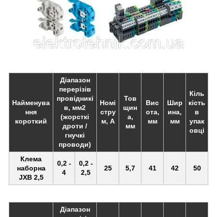
Діапазон
перерізів
Кіль
провідникі
Тов
Найменува
Номі
Вис
Шир
кість
в, мм2
щин
ння
стру
ота,
ина,
в
(жорсткі
а,
короткий
м, А
мм
мм
упак
дроти /
мм
овці
гнучкі
проводи)
Клема
0,2 -
0,2 -
наборна
25
5,7
41
42
50
4
2,5
JXB 2,5
Діапазон