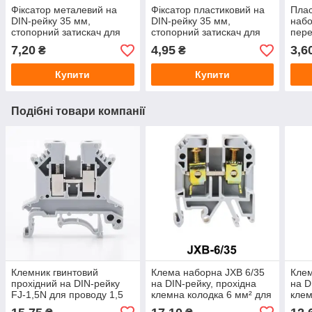
Фіксатор металевий на
Фіксатор пластиковий на
Плас
DIN-рейку 35 мм,
DIN-рейку 35 мм,
набо
стопорний затискач для
стопорний затискач для
пере
монтажу
монтажу
7,20
4,95
3,6
₴
₴
електрообладнання
електрообладнання
Купити
Купити
Подібні товари компанії
Клемник гвинтовий
Клема наборна JXB 6/35
Клем
прохідний на DIN-рейку
на DIN-рейку, прохідна
на D
FJ-1,5N для проводу 1,5
клемна колодка 6 мм² для
клем
мм², клемна колодка
електрощита
еле