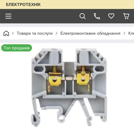
ЕЛЕКТРОТЕХНІК
Товари та послуги
Електромонтажне обладнання
Кл
Топ продажів