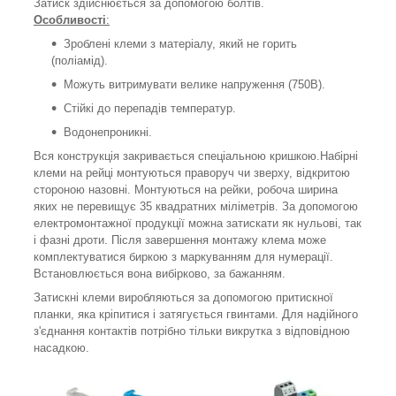
Затиск здійснюється за допомогою болтів.
Особливості
:
Зроблені клеми з матеріалу, який не горить
(поліамід).
Можуть витримувати велике напруження (750В).
Стійкі до перепадів температур.
Водонепроникні.
Вся конструкція закривається спеціальною кришкою.Набірні
клеми на рейці монтуються праворуч чи зверху, відкритою
стороною назовні. Монтуються на рейки, робоча ширина
яких не перевищує 35 квадратних міліметрів. За допомогою
електромонтажної продукції можна затискати як нульові, так
і фазні дроти. Після завершення монтажу клема може
комплектуватися биркою з маркуванням для нумерації.
Встановлюється вона вибірково, за бажанням.
Затискні клеми виробляються за допомогою притискної
планки, яка кріпитися і затягується гвинтами. Для надійного
з'єднання контактів потрібно тільки викрутка з відповідною
насадкою.