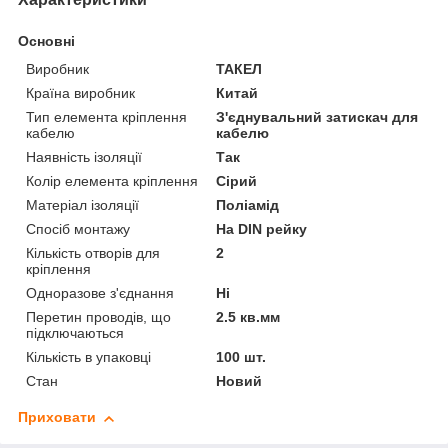
Основні
Виробник
ТАКЕЛ
Країна виробник
Китай
Тип елемента кріплення
З'єднувальний затискач для
кабелю
кабелю
Наявність ізоляції
Так
Колір елемента кріплення
Сірий
Матеріал ізоляції
Поліамід
Спосіб монтажу
На DIN рейку
Кількість отворів для
2
кріплення
Одноразове з'єднання
Ні
Перетин проводів, що
2.5 кв.мм
підключаються
Кількість в упаковці
100 шт.
Стан
Новий
Приховати