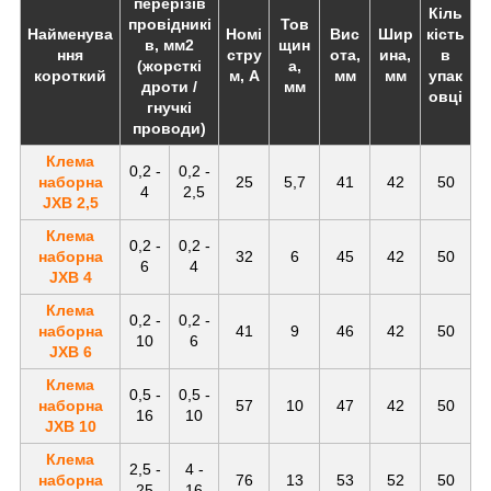
перерізів
Кіль
провідникі
Тов
Найменува
Номі
Вис
Шир
кість
в, мм2
щин
ння
стру
ота,
ина,
в
(жорсткі
а,
короткий
м, А
мм
мм
упак
дроти /
мм
овці
гнучкі
проводи)
Клема
0,2 -
0,2 -
наборна
25
5,7
41
42
50
4
2,5
JXB 2,5
Клема
0,2 -
0,2 -
наборна
32
6
45
42
50
6
4
JXB 4
Клема
0,2 -
0,2 -
наборна
41
9
46
42
50
10
6
JXB 6
Клема
0,5 -
0,5 -
наборна
57
10
47
42
50
16
10
JXB 10
Клема
2,5 -
4 -
наборна
76
13
53
52
50
25
16