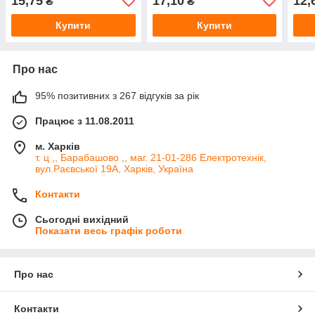
15,75
17,10
12,
₴
₴
монтажна
Купити
Купити
Про нас
95% позитивних з 267 відгуків за рік
Працює з 11.08.2011
м. Харків
т. ц ,, Барабашово ,, маг. 21-01-286 Електротехнік,
вул.Раєвської 19А, Харків, Україна
Контакти
Сьогодні вихідний
Показати весь графік роботи
Про нас
Контакти