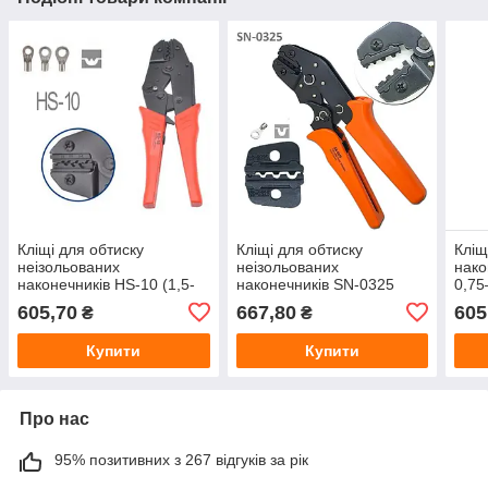
Кліщі для обтиску
Кліщі для обтиску
Кліщ
неізольованих
неізольованих
нако
наконечників HS-10 (1,5-
наконечників SN-0325
0,75
6mm2)
(0,5–2,5 мм²), кримпер
для 
605,70
667,80
605
₴
₴
нако
Купити
Купити
Про нас
95% позитивних з 267 відгуків за рік