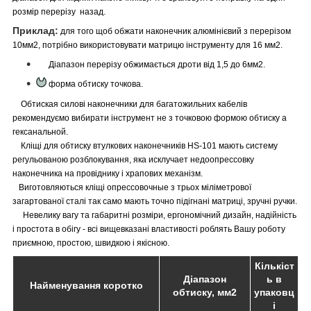
розмір перерізу назад.
Приклад:
для того щоб обжати наконечник алюмінієвий з перерізом
10мм2, потрібно використовувати матрицю інструменту для 16 мм2.
Діапазон перерізу обжимається дроти від 1,5 до 6мм2.
форма обтиску точкова.
Обтиская силові наконечники для багатожильних кабелів
рекомендуємо вибирати інструмент не з точковою формою обтиску а
гексанальной.
Кліщі для обтиску втулкових наконечників HS-101 мають систему
регульованою розблокування, яка исклучает недоопрессовку
наконечника на провіднику і храпових механізм.
Виготовляються кліщі опрессовочные з трьох міліметрової
загартованої сталі так само мають точно підігнані матриці, зручні ручки.
Невелику вагу та габаритні розміри, ергономічний дизайн, надійність
і простота в обігу - всі вищевказані властивості роблять Вашу роботу
приємною, простою, швидкою і якісною.
Кількіст
Діапазон
ь в
Найменування коротко
обтиску, мм2
упаковц
і