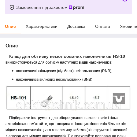
Замовлення під захистом
Опис
Характеристики
Доставка
Оплата
Умови п
Опис
Кліщі для обтиску неізольованих наконечників HS-10
використовуються для обтиску наступних видів наконечників:
наконечників кільцевих (під болт) неізольованих (RNB);
наконечників вилкових неізольованих (SNB);
Підбираючи інструмент для обпресування наконечників і гільз
алюмінієвих пам'ятайте, що товщина стінок цих кінцевиків більше ніж
мідних наконечників цього ж перетину кабелю (в інструменті вказаний
діапазон для мідних наконечників). Т. е враховуйте поправку на один