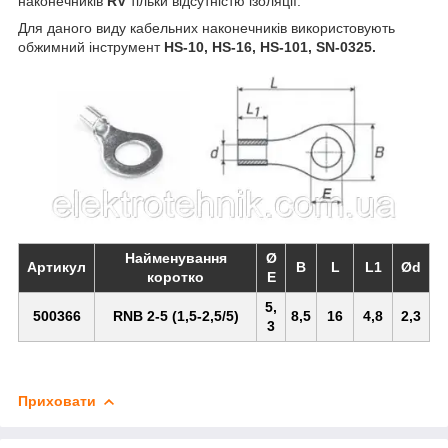
наконечників
RV
тільки відсутністю ізоляції.
Для даного виду кабельних наконечників використовують
обжимний інструмент
HS-10, HS-16, HS-101, SN-0325.
Найменування
Ø
Артикул
B
L
L1
Ød
коротко
Е
5,
500366
RNB 2-5 (1,5-2,5/5)
8,5
16
4,8
2,3
3
Приховати