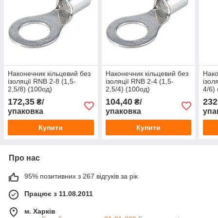
Наконечник кільцевий без
Наконечник кільцевий без
Нако
ізоляції RNB 2-8 (1,5-
ізоляції RNB 2-4 (1,5-
ізол
2,5/8) (100од)
2,5/4) (100од)
4/6)
172,35
104,40
232
₴/
₴/
упаковка
упаковка
упа
Купити
Купити
Про нас
95% позитивних з 267 відгуків за рік
Працює з 11.08.2011
м. Харків