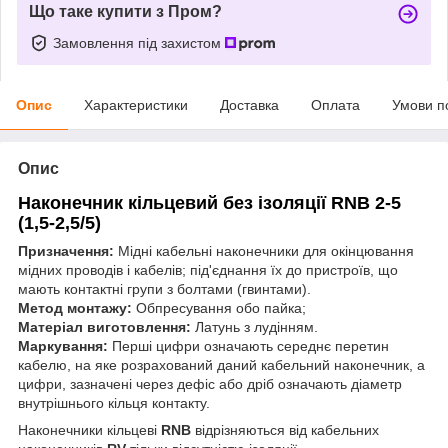
Що таке купити з Пром?
Замовлення під захистом
Опис
Характеристики
Доставка
Оплата
Умови п
Опис
Наконечник кільцевий без ізоляції RNB 2-5
(1,5-2,5/5)
Призначення:
Мідні кабельні наконечники для окінцювання
мідних проводів і кабелів; під'єднання їх до пристроїв, що
мають контактні групи з болтами (гвинтами).
Метод монтажу:
Обпресування обо пайка;
Матеріал виготовлення:
Латунь з лудінням.
Маркування:
Перші цифри означають середнє перетин
кабелю, на яке розрахований даний кабельний наконечник, а
цифри, зазначені через дефіс або дріб означають діаметр
внутрішнього кільця контакту.
Наконечники кільцеві
RNB
відрізняються від кабельних