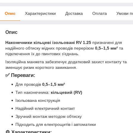
Опис
Характеристики
Доставка
Оплата
Умови п
Опис
Наконечники кільцеві ізольовані RV 1.25
призначені для
надійного обтиску мідних проводів перерізом
0,5–1,5 мм²
та
підключення їх до гвинтових з’єднань.
Ізоляційна манжета забезпечує додатковий захист контакту та
зменшує ризик короткого замикання.
✅ Переваги:
Для проводів
0,5–1,5 мм²
Тип наконечника:
кільцевий (RV)
Ізольована конструкція
Надійний електричний контакт
Зручний монтаж методом обтиску
Підходить для електрощитів і автоматики
⚙️ Характеристики: