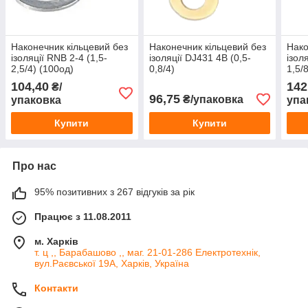
Наконечник кільцевий без
Наконечник кільцевий без
Нако
ізоляції RNB 2-4 (1,5-
ізоляції DJ431 4В (0,5-
ізол
2,5/4) (100од)
0,8/4)
1,5/
104,40
142
₴/
96,75
₴/упаковка
упаковка
упа
Купити
Купити
Про нас
95% позитивних з 267 відгуків за рік
Працює з 11.08.2011
м. Харків
т. ц ,, Барабашово ,, маг. 21-01-286 Електротехнік,
вул.Раєвської 19А, Харків, Україна
Контакти