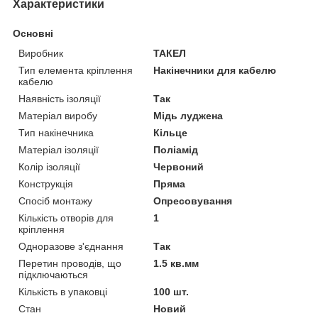
Характеристики
Основні
Виробник
ТАКЕЛ
Тип елемента кріплення
Накінечники для кабелю
кабелю
Наявність ізоляції
Так
Матеріал виробу
Мідь луджена
Тип накінечника
Кільце
Матеріал ізоляції
Поліамід
Колір ізоляції
Червоний
Конструкція
Пряма
Спосіб монтажу
Опресовування
Кількість отворів для
1
кріплення
Одноразове з'єднання
Так
Перетин проводів, що
1.5 кв.мм
підключаються
Кількість в упаковці
100 шт.
Стан
Новий