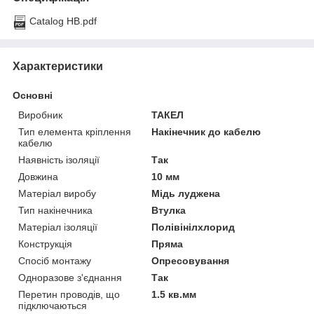
Catalog HB.pdf
Характеристики
Основні
Виробник
ТАКЕЛ
Тип елемента кріплення
Накінечник до кабелю
кабелю
Наявність ізоляції
Так
Довжина
10 мм
Матеріал виробу
Мідь луджена
Тип накінечника
Втулка
Матеріал ізоляції
Полівінілхлорид
Конструкція
Пряма
Спосіб монтажу
Опресовування
Одноразове з'єднання
Так
Перетин проводів, що
1.5 кв.мм
підключаються