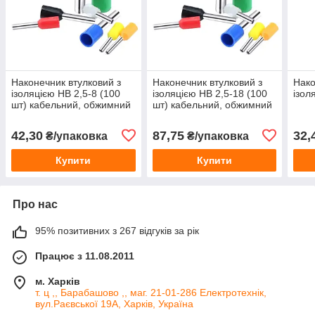
Наконечник втулковий з
Наконечник втулковий з
Нако
ізоляцією НВ 2,5-8 (100
ізоляцією НВ 2,5-18 (100
ізол
шт) кабельний, обжимний
шт) кабельний, обжимний
42,30
87,75
32,
₴/упаковка
₴/упаковка
Купити
Купити
Про нас
95% позитивних з 267 відгуків за рік
Працює з 11.08.2011
м. Харків
т. ц ,, Барабашово ,, маг. 21-01-286 Електротехнік,
вул.Раєвської 19А, Харків, Україна