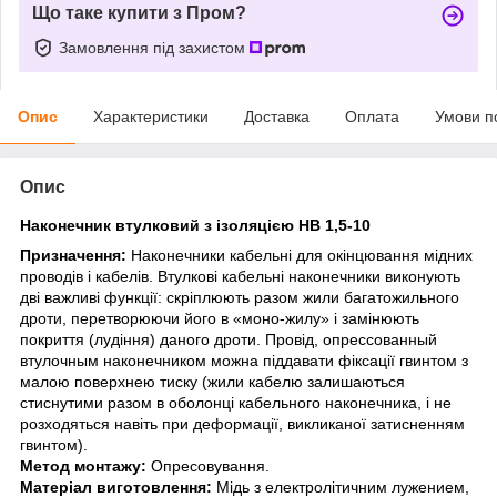
Що таке купити з Пром?
Замовлення під захистом
Опис
Характеристики
Доставка
Оплата
Умови п
Опис
Наконечник втулковий з ізоляцією НВ 1,5-10
Призначення:
Наконечники кабельні для окінцювання мідних
проводів і кабелів. Втулкові кабельні наконечники виконують
дві важливі функції: скріплюють разом жили багатожильного
дроти, перетворюючи його в «моно-жилу» і замінюють
покриття (лудіння) даного дроти. Провід, опрессованный
втулочным наконечником можна піддавати фіксації гвинтом з
малою поверхнею тиску (жили кабелю залишаються
стиснутими разом в оболонці кабельного наконечника, і не
розходяться навіть при деформації, викликаної затисненням
гвинтом).
Метод монтажу:
Опресовування.
Матеріал виготовлення:
Мідь з електролітичним лужением,