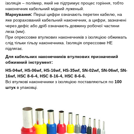
ізоляція – полімер, який не підтримує процес горіння, тобто
наконечник кабельний мідний луженый.
Маркування:
Перші цифри означають перетин кабелю, на
яке розрахований кабельний наконечник, а цифри, зазначені
через дефіс або дріб означають довжину робочої частини
леза (мм).
При опрессовке втулкових наконечників з ізоляцією обжимать
слід тільки гільзу наконечника. Ізоляція опрессовке НЕ
підлягає.
Для кабельних наконечників втулкових призначений
обжимний інструмент:
HS-04wf, HS-06wf, HS-16wf, HS-35wf, SN-02wf, SN-06wf, SN-
16wf, HSC 8-6-4, HSC 8-16-4, HSC 8-6-6.
Всі втулкові наконечники з ізоляцією поставляються по
100
штук
в упаковці.