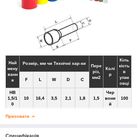
Кіль
Най
Розмір, мм чи Технічні хар-ки
Пере
кість
мену
Колі
різ,
в
ванн
р
мм2
упак
F
L
W
D
C
я
овці
НВ
Чер
1,5/1
10
16,4
3,5
2,1
1,8
1,5
вони
100
0
й
Приховати
Специфікація