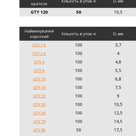
Кількість в упак-е
D, мм
краткое
GTY 120
50
19,5
Найменування
Кількість в упак-е
D, мм
короткий
100
3,7
GTY 1,5
100
4
GTY 2,5
100
4,8
GTY 4
100
5,5
GTY 6
100
6,8
GTY 10
100
7,5
GTY 16
100
9
GTY 25
100
10,5
GTY 35
100
12,5
GTY 50
100
14,5
GTY 70
50
17,5
GTY 95