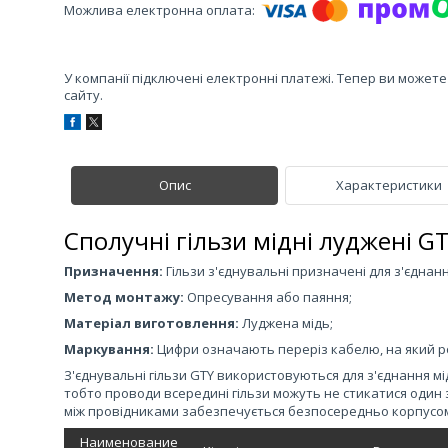
У компанії підключені електронні платежі. Тепер ви может
сайту.
Опис
Характеристики
Сполучні гільзи мідні луджені G
Призначення:
Гільзи з'єднувальні призначені для з'єднанн
Метод монтажу:
Опресування або паяння;
Матеріал виготовлення:
Луджена мідь;
Маркування:
Цифри означають переріз кабелю, на який ро
З'єднувальні гільзи GTY використовуються для з'єднання мі
тобто проводи всередині гільзи можуть не стикатися один 
між провідниками забезпечується безпосередньо корпусом г
Наименование