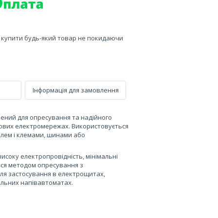
е купити будь-який товар не покидаючи
Інформація для замовлення
ений для опресування та надійного
лових електромережах. Використовується
елем і клемами, шинами або
исоку електропровідність, мінімальні
ься методом опресування з
для застосування в електрощитах,
альних напівавтоматах.