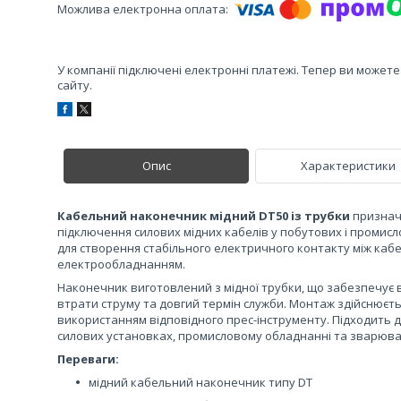
У компанії підключені електронні платежі. Тепер ви может
сайту.
Опис
Характеристики
Кабельний наконечник мідний DT50 із трубки
признач
підключення силових мідних кабелів у побутових і промис
для створення стабільного електричного контакту між каб
електрообладнанням.
Наконечник виготовлений з мідної трубки, що забезпечує в
втрати струму та довгий термін служби. Монтаж здійснюєт
використанням відповідного прес-інструменту. Підходить 
силових установках, промисловому обладнанні та зварюв
Переваги:
мідний кабельний наконечник типу DT