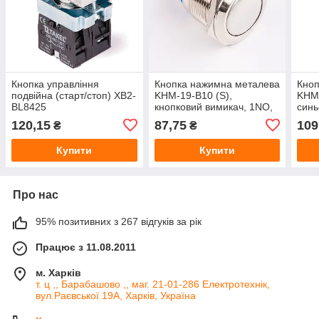
Кнопка управління
Кнопка нажимна металева
Кноп
подвійна (старт/стоп) XB2-
KHM-19-B10 (S),
KHM-
BL8425
кнопковий вимикач, 1NO,
синь
Ø19 мм
120,15
87,75
109
₴
₴
Купити
Купити
Про нас
95% позитивних з 267 відгуків за рік
Працює з 11.08.2011
м. Харків
т. ц ,, Барабашово ,, маг. 21-01-286 Електротехнік,
вул.Раєвської 19А, Харків, Україна