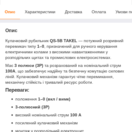
Опис
Характеристики
Доставка
Оплата
Умови п
Опис
Кулачковий рубильник
QS-5B TAKEL
— потужний розривний
перемикач типу
1–0
, призначений для ручного керування
електричними колами з високими навантаженнями у
розподільчих щитах та промислових електросистемах.
Має
3 полюси (3P)
та розрахований на номінальний струм
100A
, що забезпечує надійну та безпечну комутацію силових
ліній. Кулачковий механізм гарантує чітке перемикання,
механічну стійкість і тривалий ресурс роботи.
Переваги:
положення
1–0 (вкл / вимк)
3-полюсний (3P)
високий номінальний струм
100 А
посилений кулачковий механізм
монтаж у розподільчий електрощит