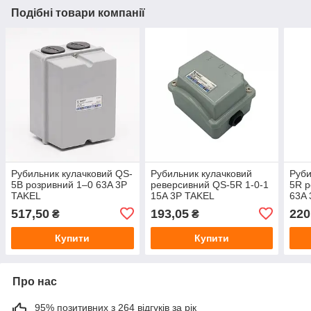
Подібні товари компанії
Рубильник кулачковий QS-
Рубильник кулачковий
Руби
5B розривний 1–0 63A 3P
реверсивний QS-5R 1-0-1
5R р
TAKEL
15A 3P TAKEL
63A 
еле
517,50
193,05
220
₴
₴
Купити
Купити
Про нас
95% позитивних з 264 відгуків за рік