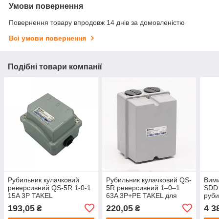
Умови повернення
Повернення товару впродовж 14 днів за домовленістю
Всі умови повернення
Подібні товари компанії
Рубильник кулачковий
Рубильник кулачковий QS-
Вим
реверсивний QS-5R 1-0-1
5R реверсивний 1–0–1
SDD 
15A 3P TAKEL
63A 3P+PE TAKEL для
руби
електрощита
трьо
193,05
220,05
4 3
₴
₴
двоп
напр