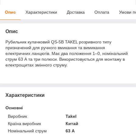
Опис
Характеристики
Доставка
Оплата
Умови п
Опис
Рубильник кулачковий QS-5B TAKEL розривного типу
призначений для ручного вмикання та вимикання
електричних ланцюгів. Має два положення 1–0, номінальний
струм 63 А та три полюси. Використовується для монтажу в
електрощитах змінного струму.
Характеристики
Основні
Виробник
Takel
Країна виробник
Китай
Номінальний струм
63 А