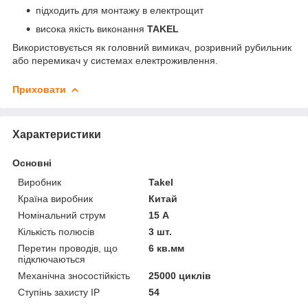
підходить для монтажу в електрощит
висока якість виконання
TAKEL
Використовується як головний вимикач, розривний рубильник
або перемикач у системах електроживлення.
Приховати
Характеристики
Основні
Виробник
Takel
Країна виробник
Китай
Номінальний струм
15 А
Кількість полюсів
3 шт.
Перетин проводів, що
6 кв.мм
підключаються
Механічна зносостійкість
25000 циклів
Ступінь захисту IP
54