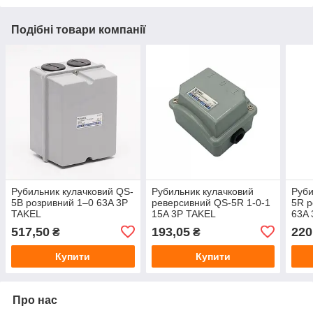
Подібні товари компанії
Рубильник кулачковий QS-
Рубильник кулачковий
Руби
5B розривний 1–0 63A 3P
реверсивний QS-5R 1-0-1
5R р
TAKEL
15A 3P TAKEL
63A 
еле
517,50
193,05
220
₴
₴
Купити
Купити
Про нас