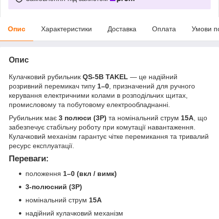
Опис
Характеристики
Доставка
Оплата
Умови п
Опис
Кулачковий рубильник
QS-5B TAKEL
— це надійний
розривний перемикач типу
1–0
, призначений для ручного
керування електричними колами в розподільчих щитах,
промисловому та побутовому електрообладнанні.
Рубильник має
3 полюси (3P)
та номінальний струм
15A
, що
забезпечує стабільну роботу при комутації навантаження.
Кулачковий механізм гарантує чітке перемикання та тривалий
ресурс експлуатації.
Переваги:
положення
1–0 (вкл / вимк)
3-полюсний (3P)
номінальний струм
15А
надійний кулачковий механізм