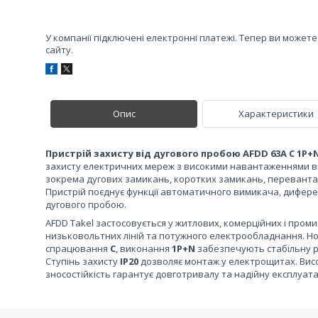
У компанії підключені електронні платежі. Тепер ви может
сайту.
Опис
Характеристики
Пристрій захисту від дугового пробою AFDD 63A C 1P+N
захисту електричних мереж з високими навантаженнями ві
зокрема дугових замикань, коротких замикань, перевант
Пристрій поєднує функції автоматичного вимикача, дифере
дугового пробою.
AFDD Takel застосовується у житлових, комерційних і пром
низьковольтних ліній та потужного електрообладнання. Н
спрацювання
C
, виконання
1P+N
забезпечують стабільну р
Ступінь захисту
IP20
дозволяє монтаж у електрощитах. Вис
зносостійкість гарантує довготривалу та надійну експлуата