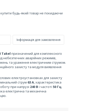
е купити будь-який товар не покидаючи
Інформація для замовлення
 Takel
призначений для комплексного
д небезпечних аварійних режимів,
ажень та ураження електричним струмом.
нційного захисту та модуля виявлення
ислових електроустановках для захисту
омінальний струм
63 А
, характеристика
оботу при напрузі
240 В
і частоті
50 Гц
.
ока електрична та механічна
цію.