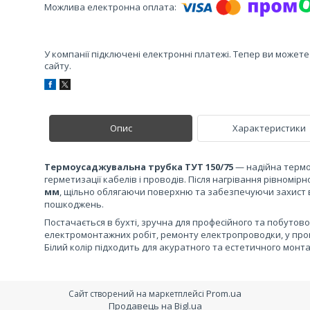
У компанії підключені електронні платежі. Тепер ви может
сайту.
Опис
Характеристики
Термоусаджувальна трубка ТУТ 150/75
— надійна термоу
герметизації кабелів і проводів. Після нагрівання рівномір
мм
, щільно облягаючи поверхню та забезпечуючи захист в
пошкоджень.
Постачається в бухті, зручна для професійного та побутово
електромонтажних робіт, ремонту електропроводки, у пром
Білий колір підходить для акуратного та естетичного монта
Prom.ua
Сайт створений на маркетплейсі
Продавець на Bigl.ua