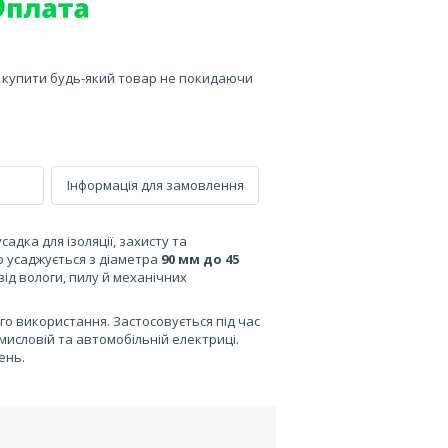
е купити будь-який товар не покидаючи
Інформація для замовлення
адка для ізоляції, захисту та
но усаджується з діаметра
90 мм до 45
ід вологи, пилу й механічних
го використання. Застосовується під час
исловій та автомобільній електриці.
ень.