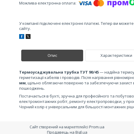
У компанії підключені електронні платежі. Тепер ви может
сайту.
Опис
Характеристики
Термоусаджувальна трубка ТУТ 90/45
— надійна термоус
герметизації кабелів і проводів. Після нагрівання рівномір
мм
, щільно облягаючи поверхню та забезпечуючи захист в
пошкоджень.
Постачається в бухті, зручна для професійного та побутово
електромонтажних робіт, ремонту електропроводки, у пром
Чорний колір є універсальним для більшості монтажних ріш
Prom.ua
Сайт створений на маркетплейсі
Продавець на Bigl.ua